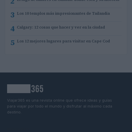
2
3
Los 10 templos más impresionantes de Tailandia
4
Calgary: 12 cosas que hacer y ver en la ciudad
5
Los 12 mejores lugares para visitar en Cape Cod
Viajar365 es una revista online que ofrece ideas y guías
para viajar por todo el mundo y disfrutar al máximo cada
destino.
SECCIONES