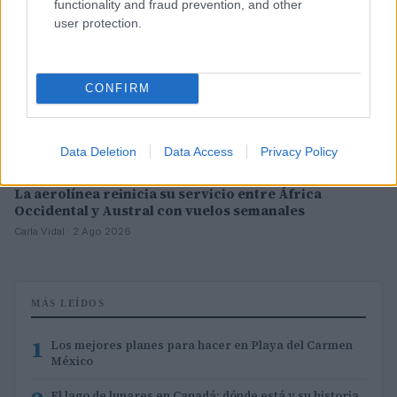
functionality and fraud prevention, and other
user protection.
CONFIRM
Data Deletion
Data Access
Privacy Policy
La aerolínea reinicia su servicio entre África
Occidental y Austral con vuelos semanales
Carla Vidal · 2 Ago 2026
MÁS LEÍDOS
1
Los mejores planes para hacer en Playa del Carmen
México
El lago de lunares en Canadá: dónde está y su historia