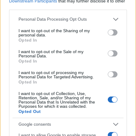
Downstream Participants
that may further disclose it to other
third parties.
Sigue leyendo
Please note that this website/app uses one or more Google
Personal Data Processing Opt Outs
services and may gather and store information including but
not limited to your visit or usage behaviour. You may click to
I want to opt-out of the Sharing of my
MUNDO
personal data.
grant or deny consent to Google and its third-party tags to
Opted In
use your data for below specified purposes in below Google
consent section.
I want to opt-out of the Sale of my
Personal Data.
Opted In
I want to opt-out of processing my
Personal Data for Targeted Advertising.
Opted In
I want to opt-out of Collection, Use,
Retention, Sale, and/or Sharing of my
Personal Data that Is Unrelated with the
Purposes for which it was collected.
Opted Out
Descubre cómo Transfer Travel permite vender y
comprar vacaciones ya reservadas
Google consents
Carla Vidal · 5 Ago 2026
I want to allow Google to enable storage