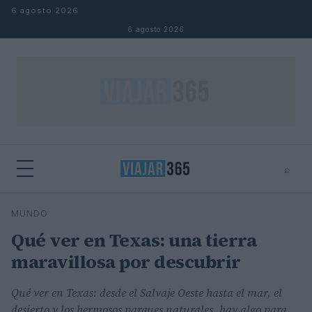
Saltar al contenido
6 agosto 2026
6 agosto 2026
⌕
⌕
×
MUNDO
Buscar
Qué ver en Texas: una tierra
maravillosa por descubrir
Qué ver en Texas: desde el Salvaje Oeste hasta el mar, el
desierto y los hermosos parques naturales, hay algo para