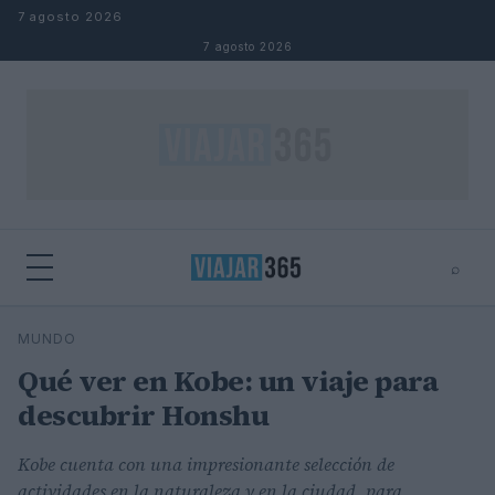
Saltar al contenido
7 agosto 2026
7 agosto 2026
⌕
⌕
×
MUNDO
Buscar
Qué ver en Kobe: un viaje para
descubrir Honshu
Kobe cuenta con una impresionante selección de
actividades en la naturaleza y en la ciudad, para