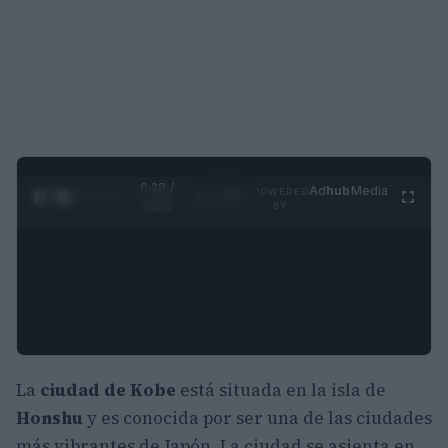
0:29 /
Ad
hub
Media
POWERED
1
/
4
3:55
BY
La
ciudad de Kobe
está situada en la isla de
Honshu
y es conocida por ser una de las ciudades
más vibrantes de Japón. La ciudad se asienta en