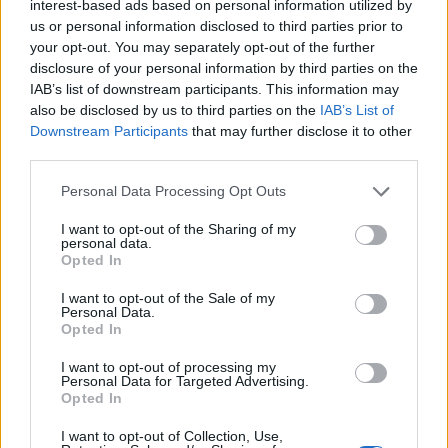
interest-based ads based on personal information utilized by
Sake Kiku-Masamune.
us or personal information disclosed to third parties prior to
your opt-out. You may separately opt-out of the further
Muchas de estas empresas ofrecen una visita
disclosure of your personal information by third parties on the
guiada para explicar la historia del sake y
IAB’s list of downstream participants. This information may
also be disclosed by us to third parties on the
IAB’s List of
también se pueden degustar diversas mezclas.
Downstream Participants
that may further disclose it to other
third parties.
Please note that this website/app uses one or more Google
Personal Data Processing Opt Outs
AUTOR
services and may gather and store information including but
Redacción Viajar365.com
not limited to your visit or usage behaviour. You may click to
I want to opt-out of the Sharing of my
personal data.
grant or deny consent to Google and its third-party tags to
Opted In
use your data for below specified purposes in below Google
consent section.
I want to opt-out of the Sale of my
Personal Data.
Opted In
I want to opt-out of processing my
Personal Data for Targeted Advertising.
Opted In
I want to opt-out of Collection, Use,