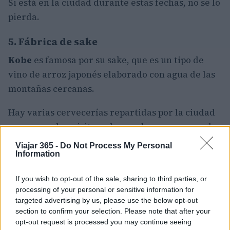
Si está en la ciudad durante estas fechas, no se lo
pierda.
5. Fábrica de sake
Kobe
es famosa por su sake, que es un tipo de
vino de arroz japonés elaborado con agua de las
montañas cercanas.
Hay varias cervecerías repartidas por la ciudad
que se pueden visitar y hay un buen mapa que le
mostrará los diferentes lugares que está
Viajar 365 -
Do Not Process My Personal
Information
disponible en la oficina principal de información
turística.
If you wish to opt-out of the sale, sharing to third parties, or
processing of your personal or sensitive information for
Algunos de ellos son el Museo Sawa-no-Tsuru, así
targeted advertising by us, please use the below opt-out
como el Museo de la Cervecería de Sake
section to confirm your selection. Please note that after your
Hakutsuru y la Compañía de la
Cervecería de
opt-out request is processed you may continue seeing