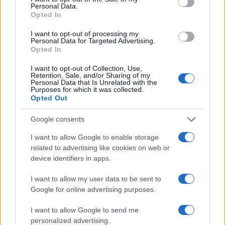
Personal Data.
Opted In
I want to opt-out of processing my
Personal Data for Targeted Advertising.
Sigue leyendo
Opted In
I want to opt-out of Collection, Use,
Retention, Sale, and/or Sharing of my
EUROPA
Personal Data that Is Unrelated with the
Purposes for which it was collected.
Opted Out
Google consents
I want to allow Google to enable storage
related to advertising like cookies on web or
device identifiers in apps.
I want to allow my user data to be sent to
Google for online advertising purposes.
I want to allow Google to send me
Explora Journeys presenta el Explora III, el crucero
personalized advertising.
de lujo propulsado por GNL