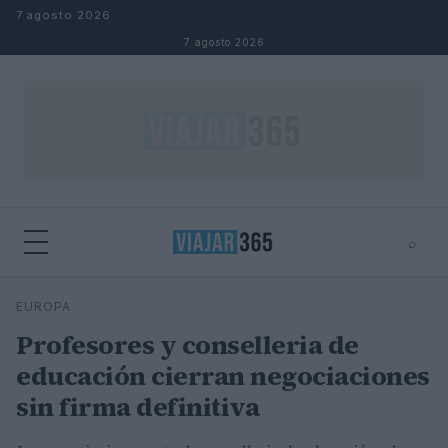
Saltar al contenido
7 agosto 2026
7 agosto 2026
⌕
⌕
×
EUROPA
Buscar
Profesores y conselleria de
educación cierran negociaciones
sin firma definitiva