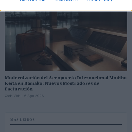
Modernización del Aeropuerto Internacional Modibo
Keita en Bamako: Nuevos Mostradores de
Facturación
Carla Vidal · 6 Ago 2026
MÁS LEÍDOS