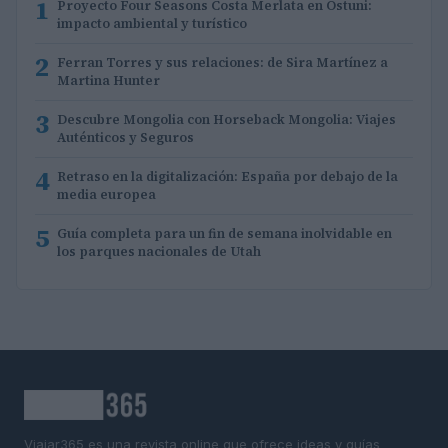
1
Proyecto Four Seasons Costa Merlata en Ostuni:
impacto ambiental y turístico
2
Ferran Torres y sus relaciones: de Sira Martínez a
Martina Hunter
3
Descubre Mongolia con Horseback Mongolia: Viajes
Auténticos y Seguros
4
Retraso en la digitalización: España por debajo de la
media europea
5
Guía completa para un fin de semana inolvidable en
los parques nacionales de Utah
Viajar365 es una revista online que ofrece ideas y guías