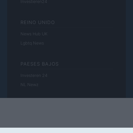
Investieren24
REINO UNIDO
News Hub UK
Lgbtq News
PAESES BAJOS
Investeren 24
NL Newz