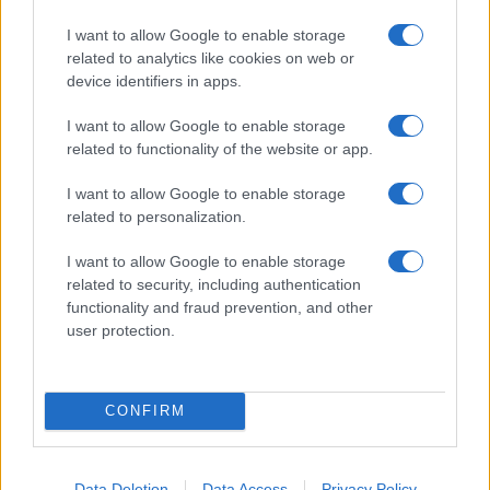
Lucía Marín · 6 Ago 2026
I want to allow Google to enable storage
related to analytics like cookies on web or
EUROPA
device identifiers in apps.
I want to allow Google to enable storage
related to functionality of the website or app.
I want to allow Google to enable storage
related to personalization.
I want to allow Google to enable storage
related to security, including authentication
functionality and fraud prevention, and other
user protection.
Cambio de tono en la UE: de críticas a elogios por la
gestión de la crisis en Ceuta
CONFIRM
Diego Morales · 6 Ago 2026
EUROPA
Data Deletion
Data Access
Privacy Policy