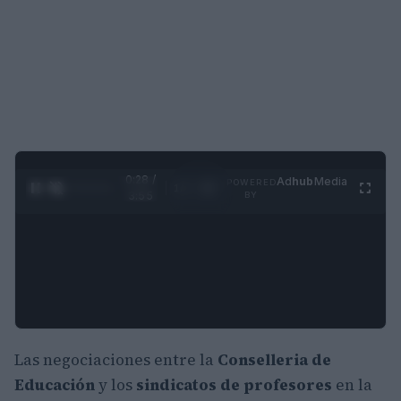
0:29 /
Ad
hub
Media
POWERED
1
/
4
3:55
BY
Las negociaciones entre la
Conselleria de
Educación
y los
sindicatos de profesores
en la