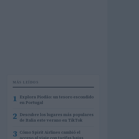
MÁS LEÍDOS
1
Explora Piodão: un tesoro escondido
en Portugal
2
Descubre los lugares más populares
de Italia este verano en TikTok
3
Cómo Spirit Airlines cambió el
acceso al viaje con tarifas bajas