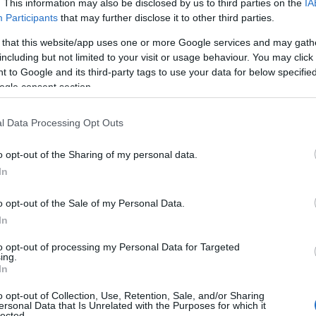
. This information may also be disclosed by us to third parties on the
IA
 de un destino puede residir en su
Participants
that may further disclose it to other third parties.
 that this website/app uses one or more Google services and may gath
including but not limited to your visit or usage behaviour. You may click 
 to Google and its third-party tags to use your data for below specifi
ogle consent section.
l Data Processing Opt Outs
o opt-out of the Sharing of my personal data.
In
o opt-out of the Sale of my Personal Data.
In
to opt-out of processing my Personal Data for Targeted
ing.
In
o opt-out of Collection, Use, Retention, Sale, and/or Sharing
ersonal Data that Is Unrelated with the Purposes for which it
lected.