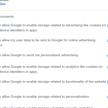
Out
 encanto
consents
n la provincia de Siracusa, es conocido por
o allow Google to enable storage related to advertising like cookies on
 a solo 20 metros sobre el nivel del mar. Este
evice identifiers in apps.
tres mil habitantes, ha sabido mantenerse
o allow my user data to be sent to Google for online advertising
 confiere un aire de tranquilidad y
s.
 es rica y diversa, reflejando la influencia de
to allow Google to send me personalized advertising.
glos, desde los griegos hasta los árabes.
 puede saborear en su gastronomía?
o allow Google to enable storage related to analytics like cookies on
evice identifiers in apps.
ece una variedad de experiencias culturales y
o allow Google to enable storage related to functionality of the website
iones pesqueras hasta sus festividades
girse en la vida auténtica de un pueblo que ha
o allow Google to enable storage related to personalization.
largo del tiempo. La gastronomía también
tos locales que destacan por sus ingredientes
o allow Google to enable storage related to security, including