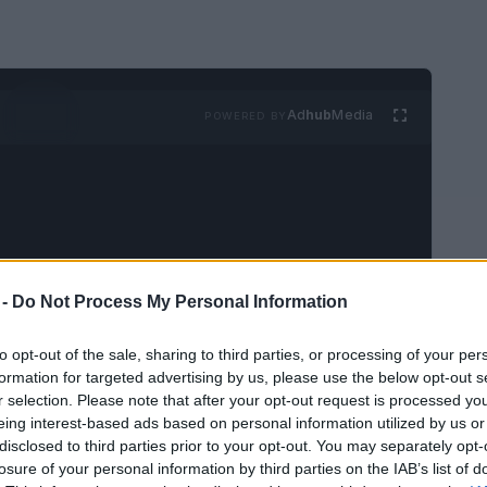
Ad
hub
Media
POWERED BY
 -
Do Not Process My Personal Information
ia, en la hermosa Sicilia, se encuentra
ño pueblo que, a pesar de su tamaño, atrae a
to opt-out of the sale, sharing to third parties, or processing of your per
formation for targeted advertising by us, please use the below opt-out s
aginas un lugar donde el Mar Jónico se
r selection. Please note that after your opt-out request is processed y
e rincón del mundo ofrece una mezcla única
eing interest-based ads based on personal information utilized by us or
disclosed to third parties prior to your opt-out. You may separately opt-
 una cultura vibrante que se siente a cada
losure of your personal information by third parties on the IAB’s list of
as turísticas más populares, Portopalo es un