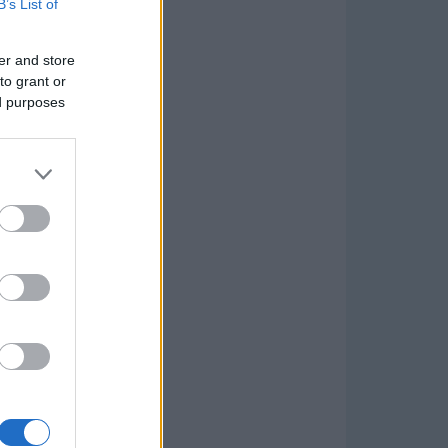
B’s List of
er and store
to grant or
ed purposes