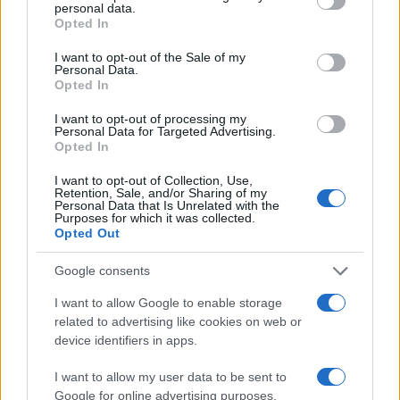
personal data.
grant or deny consent to Google and its third-party tags to
grabados en sus ojos, pero también en sus
Opted In
use your data for below specified purposes in below Google
corazones.
consent section.
I want to opt-out of the Sale of my
Personal Data.
Opted In
I want to opt-out of processing my
AUTOR
Personal Data for Targeted Advertising.
Redacción Viajar365.com
Opted In
I want to opt-out of Collection, Use,
Retention, Sale, and/or Sharing of my
Personal Data that Is Unrelated with the
Purposes for which it was collected.
Opted Out
Google consents
I want to allow Google to enable storage
related to advertising like cookies on web or
device identifiers in apps.
I want to allow my user data to be sent to
Google for online advertising purposes.