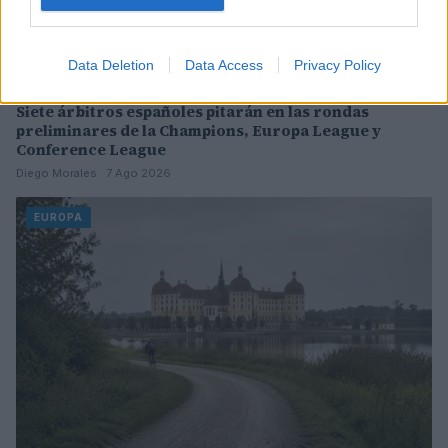
Data Deletion
Data Access
Privacy Policy
Siete árbitros españoles pitarán en las rondas
preliminares de la Champions, Europa League y
Conference League
Diego Morales · 7 Ago 2026
EUROPA