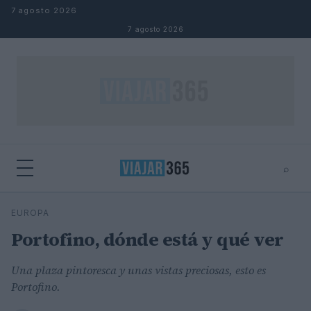
Saltar al contenido
7 agosto 2026
7 agosto 2026
⌕
⌕
×
EUROPA
Buscar
Portofino, dónde está y qué ver
Una plaza pintoresca y unas vistas preciosas, esto es
Portofino.