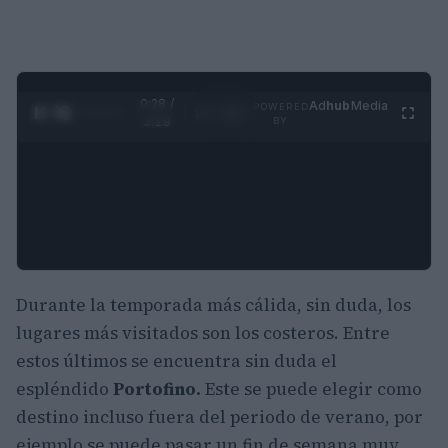
0:29 /
Ad
hub
Media
POWERED
1
/
4
3:19
BY
Durante la temporada más cálida, sin duda, los
lugares más visitados son los costeros. Entre
estos últimos se encuentra sin duda el
espléndido
Portofino.
Este se puede elegir como
destino incluso fuera del periodo de verano, por
ejemplo se puede pasar un fin de semana muy