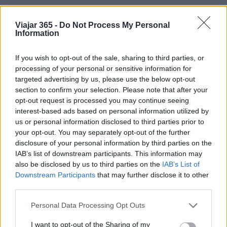
la plaza folclórica.
Viajar 365 -
Do Not Process My Personal
Sin duda Portofino es un lugar adecuado
Information
principalmente para aquellos que tienen una
If you wish to opt-out of the sale, sharing to third parties, or
vida cómoda económicamente hablando, ya que
processing of your personal or sensitive information for
las boutiques y tiendas cerca de la plaza son muy
targeted advertising by us, please use the below opt-out
exclusivas. Portofino es muy popular entre los
section to confirm your selection. Please note that after your
opt-out request is processed you may continue seeing
famosos.
interest-based ads based on personal information utilized by
us or personal information disclosed to third parties prior to
La superficie de Portofino es limitada, por lo que
your opt-out. You may separately opt-out of the further
puede visitar con seguridad incluso en
menos de
disclosure of your personal information by third parties on the
IAB’s list of downstream participants. This information may
un día
.
also be disclosed by us to third parties on the
IAB’s List of
Una peculiaridad muy interesante para admirar
Downstream Participants
that may further disclose it to other
son los balcones de las casas tan particulares y
third parties.
hermosas, que están exquisitamente pintadas.
Please note that this website/app uses one or more Google
Personal Data Processing Opt Outs
En resumen, Portofino una vez visitado les dejará
services and may gather and store information including but
not limited to your visit or usage behaviour. You may click to
I want to opt-out of the Sharing of my
maravillosos recuerdos que permanecerán