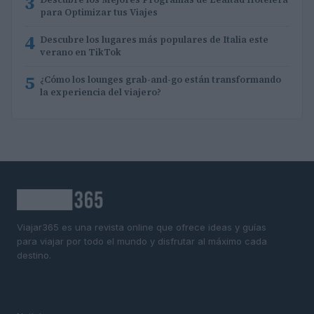
3
para Optimizar tus Viajes
4
Descubre los lugares más populares de Italia este
verano en TikTok
5
¿Cómo los lounges grab-and-go están transformando
la experiencia del viajero?
Viajar365 es una revista online que ofrece ideas y guías
para viajar por todo el mundo y disfrutar al máximo cada
destino.
SECCIONES