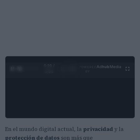
0:30 /
Ad
hub
Media
POWERED
1
/
4
3:55
BY
En el mundo digital actual, la
privacidad
y la
protección de datos
son más que