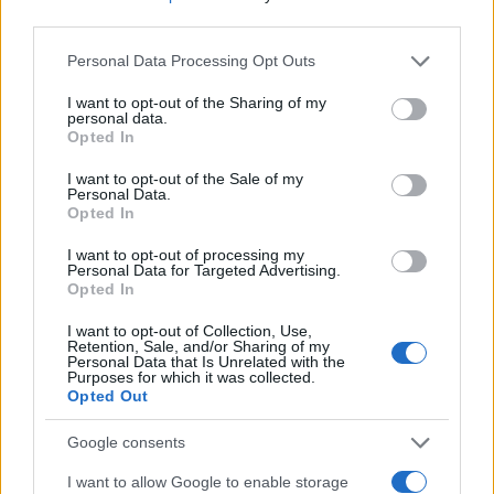
de nuestro correo electrónico:
third parties.
comunicaciones@viajesmagon.com
.1
Please note that this website/app uses one or more Google
Personal Data Processing Opt Outs
services and may gather and store information including but
La identificación del responsable del tratamiento
not limited to your visit or usage behaviour. You may click to
I want to opt-out of the Sharing of my
personal data.
de datos es crucial para mantener la confianza
grant or deny consent to Google and its third-party tags to
Opted In
use your data for below specified purposes in below Google
de nuestros clientes.
Viatges Tramuntana S.A.
,
consent section.
I want to opt-out of the Sale of my
con CIF/NIF: A07080807, se ubica en Avda. Josep
Personal Data.
Opted In
A. Clavé, 28, 07702 Maó, Menorca, España. Para
cualquier consulta, puede contactarnos a través
I want to opt-out of processing my
Personal Data for Targeted Advertising.
de nuestro correo electrónico:
Opted In
comunicaciones@viajesmagon.com
.2
I want to opt-out of Collection, Use,
Retention, Sale, and/or Sharing of my
Personal Data that Is Unrelated with the
Purposes for which it was collected.
Opted Out
AUTOR
Staff
Google consents
I want to allow Google to enable storage