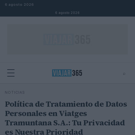
Saltar al contenido
6 agosto 2026
6 agosto 2026
⌕
⌕
×
NOTICIAS
Buscar
Política de Tratamiento de Datos
Personales en Viatges
Tramuntana S.A.: Tu Privacidad
es Nuestra Prioridad