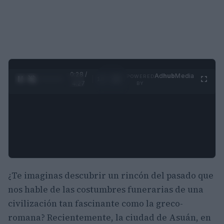
0:29 /
Ad
hub
Media
POWERED
1
/
4
4:27
BY
¿Te imaginas descubrir un rincón del pasado que
nos hable de las costumbres funerarias de una
civilización tan fascinante como la greco-
romana? Recientemente, la ciudad de Asuán, en