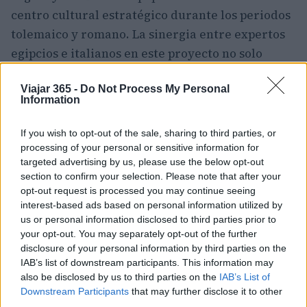
centro cultural estratégico durante los periodos
tolemaico y romano. La sinergia entre expertos
egipcios e italianos en este proyecto no solo
enriquece el patrimonio arqueológico mundial,
Viajar 365 -
Do Not Process My Personal
sino que también se erige como un ejemplo
Information
destacado de colaboración académica y
científica en el campo de las ciencias de la
If you wish to opt-out of the sale, sharing to third parties, or
antigüedad. ¿Qué más descubrimientos nos
processing of your personal or sensitive information for
targeted advertising by us, please use the below opt-out
deparará el futuro gracias a estas alianzas?<\/p>
section to confirm your selection. Please note that after your
opt-out request is processed you may continue seeing
interest-based ads based on personal information utilized by
us or personal information disclosed to third parties prior to
AUTOR
your opt-out. You may separately opt-out of the further
Staff
disclosure of your personal information by third parties on the
IAB’s list of downstream participants. This information may
also be disclosed by us to third parties on the
IAB’s List of
Downstream Participants
that may further disclose it to other
third parties.