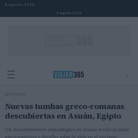
Saltar al contenido
8 agosto 2026
8 agosto 2026
⌕
⌕
×
NOTICIAS
Buscar
Nuevas tumbas greco-romanas
descubiertas en Asuán, Egipto
Un descubrimiento arqueológico en Asuán revela tumbas
greco-romanas y detalles sobre la vida en el antiguo