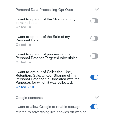
Please note that this website/app uses one or more Google
Personal Data Processing Opt Outs
services and may gather and store information including but
not limited to your visit or usage behaviour. You may click to
I want to opt-out of the Sharing of my
personal data.
grant or deny consent to Google and its third-party tags to
Opted In
use your data for below specified purposes in below Google
consent section.
I want to opt-out of the Sale of my
Personal Data.
Opted In
I want to opt-out of processing my
Personal Data for Targeted Advertising.
Opted In
I want to opt-out of Collection, Use,
Retention, Sale, and/or Sharing of my
Personal Data that Is Unrelated with the
Purposes for which it was collected.
Opted Out
Google consents
Sigue leyendo
I want to allow Google to enable storage
related to advertising like cookies on web or