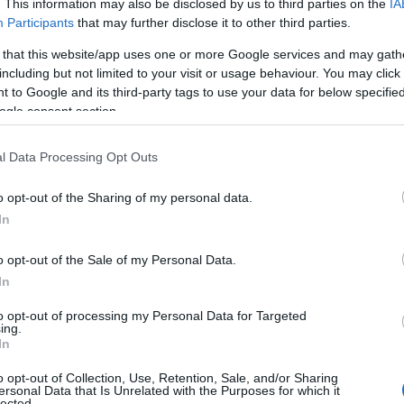
. This information may also be disclosed by us to third parties on the
IA
ciones humanitarias y los defensores de los
Participants
that may further disclose it to other third parties.
 that this website/app uses one or more Google services and may gath
including but not limited to your visit or usage behaviour. You may click 
 to Google and its third-party tags to use your data for below specifi
ogle consent section.
l Data Processing Opt Outs
o opt-out of the Sharing of my personal data.
In
o opt-out of the Sale of my Personal Data.
In
to opt-out of processing my Personal Data for Targeted
ing.
In
o opt-out of Collection, Use, Retention, Sale, and/or Sharing
ersonal Data that Is Unrelated with the Purposes for which it
lected.