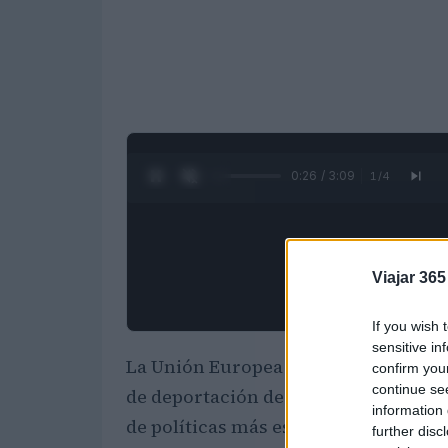
0:27 / 3:09
1
/
4
Viajar 365
If you wish 
sensitive in
La Unión Europea ha dado un paso sig
confirm you
continue se
de deportación de migrantes en terce
information 
de políticas más estrictas impulsada
further disc