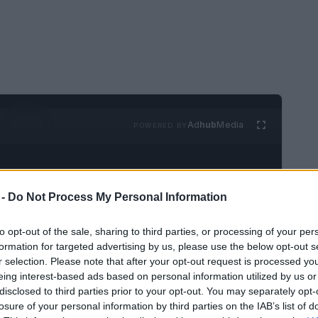
Ad
hub
Media
POWERED BY
 -
Do Not Process My Personal Information
to opt-out of the sale, sharing to third parties, or processing of your per
formation for targeted advertising by us, please use the below opt-out s
nificativo al aprobar la creación de centros
r selection. Please note that after your opt-out request is processed y
eing interest-based ads based on personal information utilized by us or
ros países. Esta medida, que sigue la estela
disclosed to third parties prior to your opt-out. You may separately opt-
s por la ultraderecha, ha generado una
losure of your personal information by third parties on the IAB’s list of