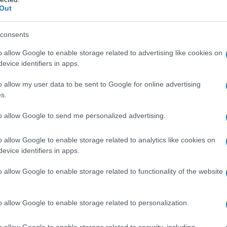
Out
 de Migración y Asilo, permite a los Estados
rtación en países fuera de la UE, incluso
consents
sión busca acelerar el proceso de retorno y
o allow Google to enable storage related to advertising like cookies on
as que no tienen derecho legal a permanecer
evice identifiers in apps.
o allow my user data to be sent to Google for online advertising
s.
 dudas legales
to allow Google to send me personalized advertising.
UE, que actualmente ostenta Chipre, estos
o allow Google to enable storage related to analytics like cookies on
 destino final para las personas expulsadas
evice identifiers in apps.
ar su posterior retorno al país de origen o a
o allow Google to enable storage related to functionality of the website
econocimiento mutuo de las decisiones de
 será reevaluado dos años después de la
o allow Google to enable storage related to personalization.
o.
o allow Google to enable storage related to security, including