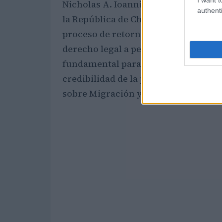
Nicholas A. Ioannides, viceministro
authenti
la República de Chipre, ha declarad
proceso de retorno y aumentará las 
derecho legal a permanecer en la Un
fundamental para la Presidencia chip
credibilidad de la política migrator
sobre Migración y Asilo, siempre e