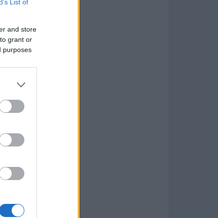
B’s List of
er and store
to grant or
ed purposes