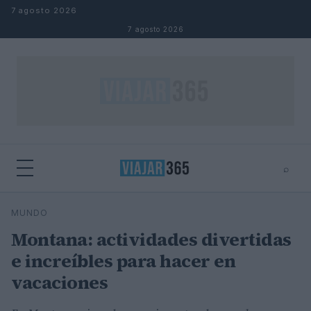
Saltar al contenido
7 agosto 2026
7 agosto 2026
⌕
⌕
×
MUNDO
Buscar
Montana: actividades divertidas
e increíbles para hacer en
vacaciones