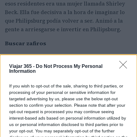
esos residentes era una mujer llamada Shirley
Beck. Ella fue decisiva a la hora de imaginar lo
que Philipsburg podía volver a ser. Animó a la
gente a arriesgarse e invertir en Philipsburg.
Buscar zafiros
En Philipsburg, puedes buscar tus propios zafiros
en
Montana Gems of Philipsburg,
en el centro
Viajar 365 -
Do Not Process My Personal
Information
de la ciudad. Traen la grava directamente de la
mina. Así que sólo tienes que comprarles un cubo
If you wish to opt-out of the sale, sharing to third parties, or
de grava y empezar a buscar. Tienes las mismas
processing of your personal or sensitive information for
targeted advertising by us, please use the below opt-out
probabilidades de encontrar una gema que en la
section to confirm your selection. Please note that after your
mina. La gente encuentra zafiros todo el tiempo.
opt-out request is processed you may continue seeing
interest-based ads based on personal information utilized by
Montana Gems of Philipsburg
le proporciona el
us or personal information disclosed to third parties prior to
equipo que necesita. Sin duda, es divertido
your opt-out. You may separately opt-out of the further