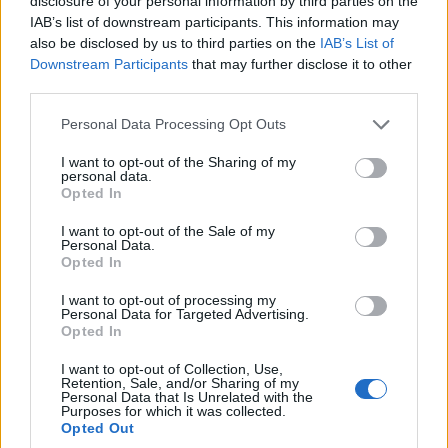
disclosure of your personal information by third parties on the
excavar y buscar tu propia piedra preciosa, es
IAB’s list of downstream participants. This information may
con cita previa los sábados y domingos. Así, la
also be disclosed by us to third parties on the
IAB’s List of
misión de Buses of Yellowstone es preservar
Downstream Participants
that may further disclose it to other
third parties.
históricamente y o restaurar a su estado original
de funcionamiento una colección de todas las
Please note that this website/app uses one or more Google
Personal Data Processing Opt Outs
services and may gather and store information including but
marcas y modelos de vehículos motorizados
not limited to your visit or usage behaviour. You may click to
I want to opt-out of the Sharing of my
utilizados por los
Parques Nacionales antes de la
personal data.
grant or deny consent to Google and its third-party tags to
Opted In
Segunda Guerra Mundial.
Esta especie de museo
use your data for below specified purposes in below Google
consent section.
I want to opt-out of the Sale of my
nos pareció fascinante.
Personal Data.
Opted In
Almorzar en un monumento histórico
I want to opt-out of processing my
Personal Data for Targeted Advertising.
Recomendamos
Doe Brothers
para un almuerzo
Opted In
increíble servido en un edificio de 1880 completo
I want to opt-out of Collection, Use,
con una fuente de soda. El edificio de dos plantas
Retention, Sale, and/or Sharing of my
Personal Data that Is Unrelated with the
construido en 1887 que ahora es el restaurante
Purposes for which it was collected.
Doe Bothers fue originalmente Doe Drugs.
Opted Out