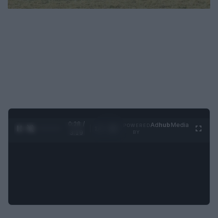
0:29 /
Ad
hub
Media
POWERED
1
/
4
3:19
BY