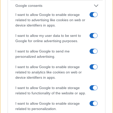
Todavía quedan restos de los días pasados en el
Google consents
restaurante, como la caja fuerte original de la
I want to allow Google to enable storage
M.E.Doe and Co. También hay el cartel de la
related to advertising like cookies on web or
farmacia original colgado en el restaurante.
device identifiers in apps.
La mina de plata más rica de la década de
I want to allow my user data to be sent to
Google for online advertising purposes.
1890
I want to allow Google to send me
En las afueras de Philipsburg se encuentra el
personalized advertising.
Parque Estatal de la Ciudad Fantasma de
I want to allow Google to enable storage
Granite
. En la década de 1890, Granite era un
related to analytics like cookies on web or
próspero pueblo minero de plata. En esta época,
device identifiers in apps.
Granite era la mina de plata más rica de la
I want to allow Google to enable storage
tierra. La mina llegó a tener más de 3.000
related to functionality of the website or app.
mineros. Sorprendentemente, en la década de
1890, la mina aportó 40.000.000 de dólares en
I want to allow Google to enable storage
related to personalization.
plata.