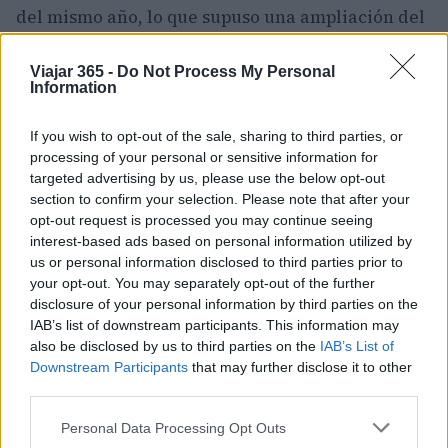
del mismo año, lo que supuso una ampliación del
parque
de más del 70% de la superficie y la
construcción de un aparcamiento de varios pisos,
Viajar 365 -
Do Not Process My Personal
Information
un reloj de
flores
, un jardín de mariposas,
algunas tiendas y una mezquita.
If you wish to opt-out of the sale, sharing to third parties, or
processing of your personal or sensitive information for
targeted advertising by us, please use the below opt-out
section to confirm your selection. Please note that after your
AUTOR
opt-out request is processed you may continue seeing
Redacción Viajar365.com
interest-based ads based on personal information utilized by
us or personal information disclosed to third parties prior to
your opt-out. You may separately opt-out of the further
disclosure of your personal information by third parties on the
IAB’s list of downstream participants. This information may
also be disclosed by us to third parties on the
IAB’s List of
Downstream Participants
that may further disclose it to other
third parties.
Please note that this website/app uses one or more Google
Personal Data Processing Opt Outs
services and may gather and store information including but