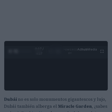
0:28 /
Ad
hub
Media
POWERED
1
/
4
4:27
BY
Dubái
no es solo monumentos gigantescos y lujo,
Dubái también alberga el
Miracle Garden
, ¿sabes