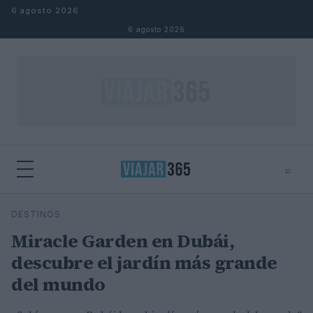
Saltar al contenido
6 agosto 2026
6 agosto 2026
⌕
⌕
×
DESTINOS
Buscar
Miracle Garden en Dubái,
descubre el jardín más grande
del mundo