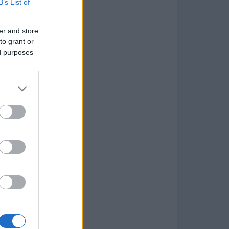
B’s List of
er and store
to grant or
ed purposes