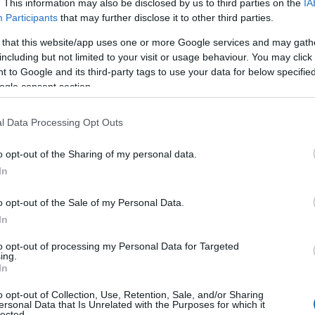
. This information may also be disclosed by us to third parties on the
IA
Participants
that may further disclose it to other third parties.
 that this website/app uses one or more Google services and may gath
including but not limited to your visit or usage behaviour. You may click 
 to Google and its third-party tags to use your data for below specifi
ogle consent section.
l Data Processing Opt Outs
o opt-out of the Sharing of my personal data.
In
en constante evolución, Minor Hotels ha
o opt-out of the Sale of my Personal Data.
Minor Pro
. Esta nueva marca y plataforma no
In
e agencias de viajes, tour operadores y
to opt-out of processing my Personal Data for Targeted
ing.
arca el inicio de una era de colaboración y
In
¿Te imaginas cómo puede transformar esto la
o opt-out of Collection, Use, Retention, Sale, and/or Sharing
ersonal Data that Is Unrelated with the Purposes for which it
lected.