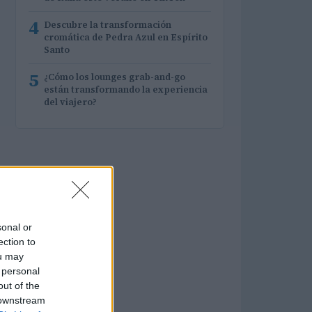
4
Descubre la transformación
cromática de Pedra Azul en Espírito
Santo
5
¿Cómo los lounges grab-and-go
están transformando la experiencia
del viajero?
sonal or
ection to
ou may
 personal
out of the
 downstream