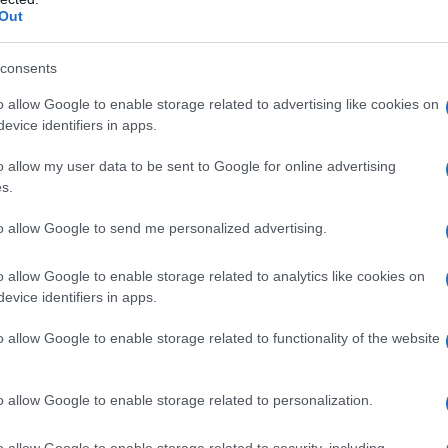
Out
vación en el sector
consents
 ejemplo de
innovación
y adaptación a un
o allow Google to enable storage related to advertising like cookies on
teles en 57 países, Minor Hotels ha
evice identifiers in apps.
 fuerzas para crear una plataforma que
o allow my user data to be sent to Google for online advertising
freciendo tarifas exclusivas y beneficios a
s.
ión un servicio que realmente entienda tus
to allow Google to send me personalized advertising.
e su cartera hotelera.
o allow Google to enable storage related to analytics like cookies on
ta con herramientas de reserva en tiempo
evice identifiers in apps.
n organizar eventos sin complicaciones.
o allow Google to enable storage related to functionality of the website
personalizados para los agentes de viajes
els de forjar relaciones sólidas y duraderas
o allow Google to enable storage related to personalization.
ado para que el proceso sea más accesible y
sector donde la rapidez y la calidad son clave.
o allow Google to enable storage related to security, including