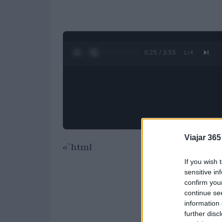
0:26 / 3:55
1
/
4
Viajar 365
«`html
If you wish 
sensitive in
confirm you
continue se
information 
further disc