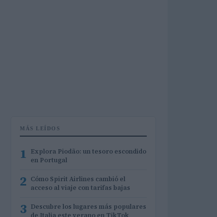
MÁS LEÍDOS
1
Explora Piodão: un tesoro escondido
en Portugal
2
Cómo Spirit Airlines cambió el
acceso al viaje con tarifas bajas
3
Descubre los lugares más populares
de Italia este verano en TikTok