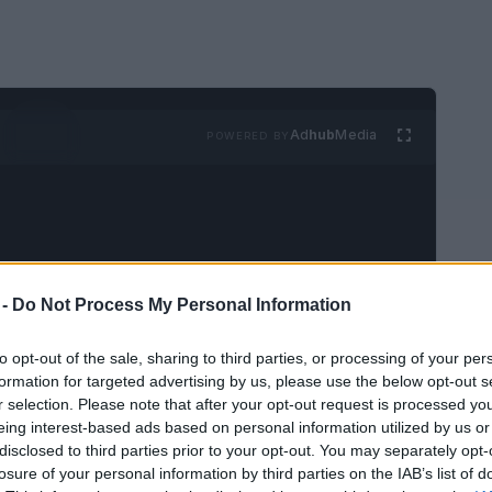
Ad
hub
Media
POWERED BY
 -
Do Not Process My Personal Information
 sudeste asiático que combina lo mejor de lo
to opt-out of the sale, sharing to third parties, or processing of your per
interesantes que ver y hacer. Por ello, es
formation for targeted advertising by us, please use the below opt-out s
r selection. Please note that after your opt-out request is processed y
obrecarga de viajes. Cuando eso ocurre, es el
eing interest-based ads based on personal information utilized by us or
n día, para experimentar una forma de vida
disclosed to third parties prior to your opt-out. You may separately opt-
ica o simplemente estar en comunión con la
losure of your personal information by third parties on the IAB’s list of