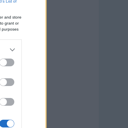
B’s List of
er and store
to grant or
ed purposes