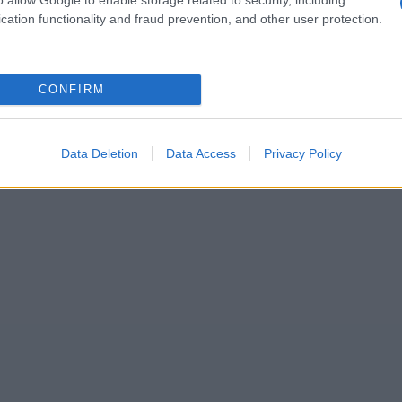
esjid Raya
en el centro de Batam y el templo
cation functionality and fraud prevention, and other user protection.
a
.
CONFIRM
Data Deletion
Data Access
Privacy Policy