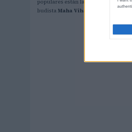
populares están la
Gran Mezquita M
authenti
budista
Maha Vihara Duta Maitrey