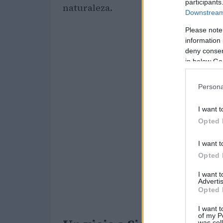
participants
naturaleza.
Downstream 
Please note
information 
deny consent
in below Go
Persona
I want t
Opted 
I want t
Opted 
I want 
Advertis
Opted 
I want t
of my P
was col