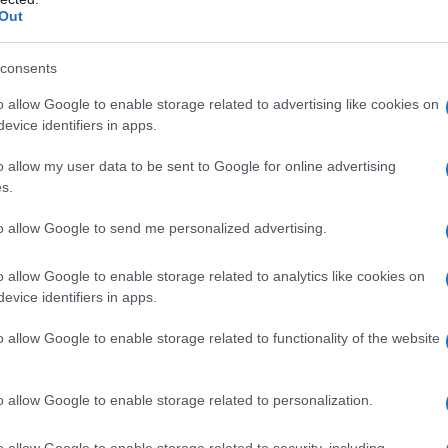
Out
subirse a un ferry para realizar un relajante
consents
 excursiones de un día desde Singapur
o allow Google to enable storage related to advertising like cookies on
leférico.
evice identifiers in apps.
o allow my user data to be sent to Google for online advertising
s.
ingapur, que está justo al otro lado del
to allow Google to send me personalized advertising.
 octava ciudad más grande de
Indonesia
está a
tre los singapurenses y los viajeros, sobre
o allow Google to enable storage related to analytics like cookies on
evice identifiers in apps.
 a los casinos. La cocina se basa en el
 mar gong-gong que sólo se encuentran en las
o allow Google to enable storage related to functionality of the website
ile también son un plato popular. En
diversas actividades deportivas, como
o allow Google to enable storage related to personalization.
s de karts. Entre las atracciones más
o allow Google to enable storage related to security, including