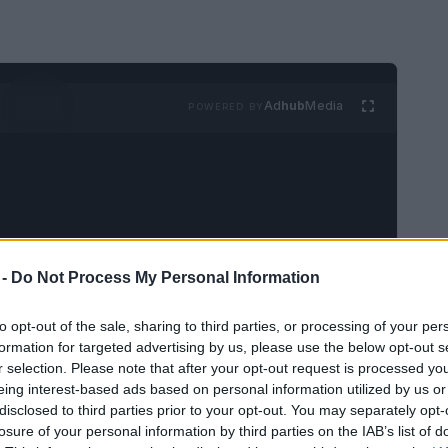
Ad
hub
Media
POWERED BY
 -
Do Not Process My Personal Information
hacer que cada dólar que gastas en tus viajes
mpensa puede ser una estrategia poderosa
to opt-out of the sale, sharing to third parties, or processing of your per
formation for targeted advertising by us, please use the below opt-out s
y maximizar el valor de tu inversión. En el
r selection. Please note that after your opt-out request is processed y
nar esos puntos se convierte en un arte que
eing interest-based ads based on personal information utilized by us or
disclosed to third parties prior to your opt-out. You may separately opt-
is de datos meticuloso. A medida que los
losure of your personal information by third parties on the IAB’s list of
an, es crucial entender cómo obtener el