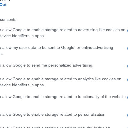
Out
consents
tus puntos IHG
o allow Google to enable storage related to advertising like cookies on
evice identifiers in apps.
 estancias en una amplia variedad de hoteles
o allow my user data to be sent to Google for online advertising
e: saber cuándo y cómo hacerlo. Desde 2020,
s.
precios dinámicos para las noches de
to allow Google to send me personalized advertising.
costo en puntos puede variar según factores
manda.
¿Sabías que este sistema puede
o allow Google to enable storage related to analytics like cookies on
evice identifiers in apps.
i lo navegas correctamente?
En mi
e aprovechar al máximo.
o allow Google to enable storage related to functionality of the website
as. Podrías redimir 87,000 puntos por una
o allow Google to enable storage related to personalization.
erContinental Athenaeum, que, de pagarse en
sto se traduce en una tasa de redención de
o allow Google to enable storage related to security, including