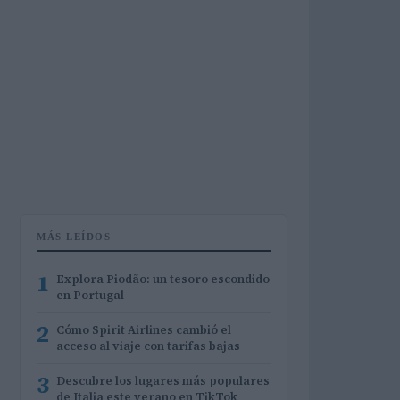
MÁS LEÍDOS
1
Explora Piodão: un tesoro escondido
en Portugal
2
Cómo Spirit Airlines cambió el
acceso al viaje con tarifas bajas
3
Descubre los lugares más populares
de Italia este verano en TikTok