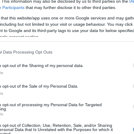
. This information may also be disclosed by us to third parties on the
IA
ulados. En este artículo, te llevaré a través
Participants
that may further disclose it to other third parties.
 marketing de recompensas y te mostraré
 that this website/app uses one or more Google services and may gath
including but not limited to your visit or usage behaviour. You may click 
 IHG para que tus estancias sean realmente
 to Google and its third-party tags to use your data for below specifi
ogle consent section.
l Data Processing Opt Outs
o opt-out of the Sharing of my personal data.
In
o opt-out of the Sale of my Personal Data.
In
to opt-out of processing my Personal Data for Targeted
ing.
In
o opt-out of Collection, Use, Retention, Sale, and/or Sharing
ersonal Data that Is Unrelated with the Purposes for which it
lected.