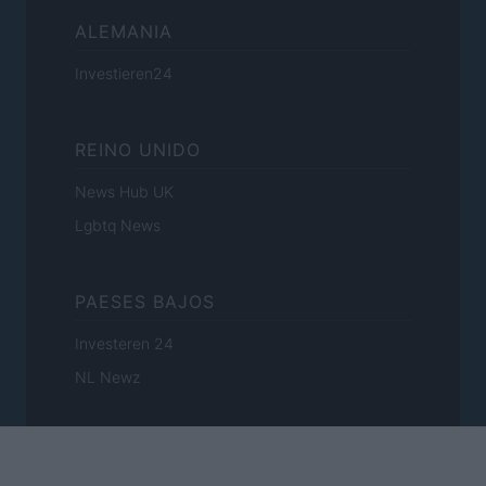
ALEMANIA
Investieren24
REINO UNIDO
News Hub UK
Lgbtq News
PAESES BAJOS
Investeren 24
NL Newz