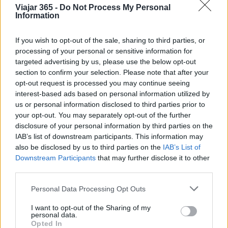
ideal para quienes buscan bienestar y
Viajar 365 -
Do Not Process My Personal
Information
tranquilidad. ¿Te imaginas tumbado junto a la
piscina, disfrutando de una bebida refrescante?
If you wish to opt-out of the sale, sharing to third parties, or
processing of your personal or sensitive information for
En este rincón paradisíaco, donde tradición e
targeted advertising by us, please use the below opt-out
innovación se entrelazan, Masseria Panareo te
section to confirm your selection. Please note that after your
invita a vivir una experiencia auténtica. Ya sea
opt-out request is processed you may continue seeing
interest-based ads based on personal information utilized by
explorando las maravillas del territorio,
us or personal information disclosed to third parties prior to
participando en rituales de bienestar o
your opt-out. You may separately opt-out of the further
simplemente disfrutando de la belleza
disclosure of your personal information by third parties on the
IAB’s list of downstream participants. This information may
circundante, cada momento aquí se convierte en
also be disclosed by us to third parties on the
IAB’s List of
un recuerdo inolvidable. La experiencia
Downstream Participants
that may further disclose it to other
gastronómica y la cálida hospitalidad son lo que
third parties.
hacen de Masseria Panareo una parada obligada
Please note that this website/app uses one or more Google
Personal Data Processing Opt Outs
para quienes desean descubrir el verdadero
services and may gather and store information including but
not limited to your visit or usage behaviour. You may click to
I want to opt-out of the Sharing of my
corazón del Salento.
personal data.
grant or deny consent to Google and its third-party tags to
Opted In