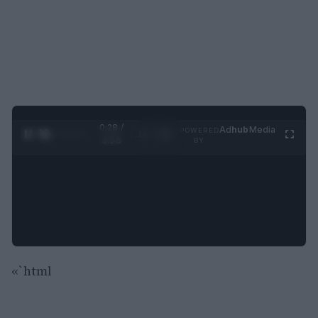
0:28 /
Ad
hub
Media
POWERED
1
/
4
3:55
BY
«`html