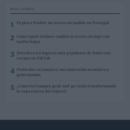
MÁS LEÍDOS
1
Explora Piodão: un tesoro escondido en Portugal
2
Cómo Spirit Airlines cambió el acceso al viaje con
tarifas bajas
3
Descubre los lugares más populares de Italia este
verano en TikTok
4
Festivales en Jamaica: una inmersión en música y
gastronomía
5
¿Cómo los lounges grab-and-go están transformando
la experiencia del viajero?