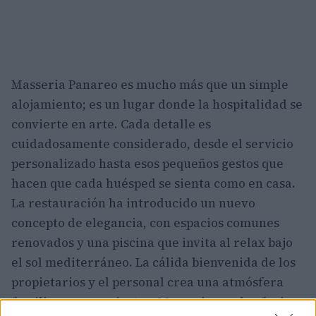
Masseria Panareo es mucho más que un simple
alojamiento; es un lugar donde la hospitalidad se
convierte en arte. Cada detalle es
cuidadosamente considerado, desde el servicio
personalizado hasta esos pequeños gestos que
hacen que cada huésped se sienta como en casa.
La restauración ha introducido un nuevo
concepto de elegancia, con espacios comunes
renovados y una piscina que invita al relax bajo
el sol mediterráneo. La cálida bienvenida de los
propietarios y el personal crea una atmósfera
familiar que convierte a Masseria en el refugio