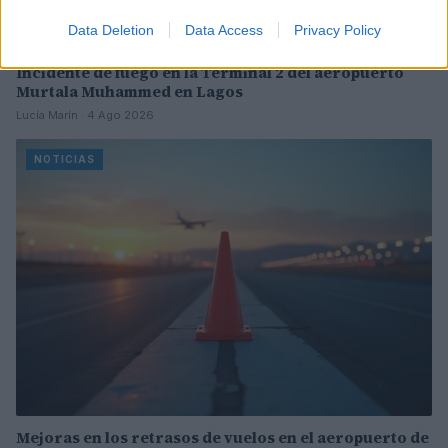
Data Deletion
Data Access
Privacy Policy
Incidente de fuego en la Terminal 2 del aeropuerto
Murtala Muhammed en Lagos
Lucía Marín · 4 Ago 2026
NOTICIAS
Mejoras en los retrasos de vuelos en el aeropuerto de