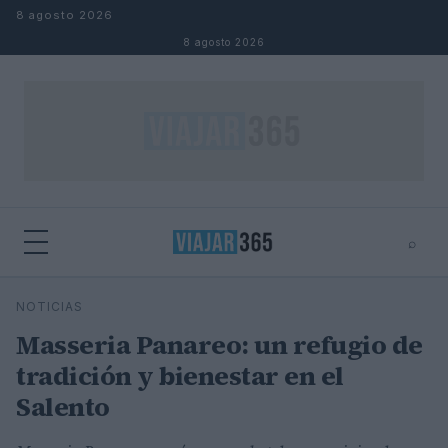
Saltar al contenido
8 agosto 2026
8 agosto 2026
⌕
⌕
×
NOTICIAS
Buscar
Masseria Panareo: un refugio de
tradición y bienestar en el
Salento