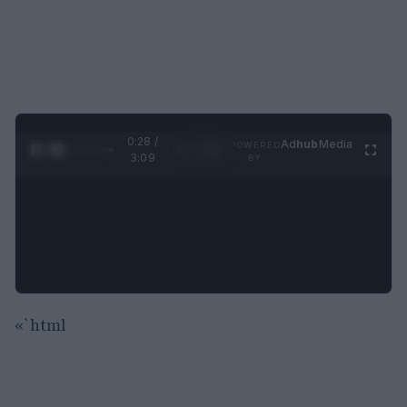
0:29 /
Ad
hub
Media
POWERED
1
/
4
3:09
BY
«`html