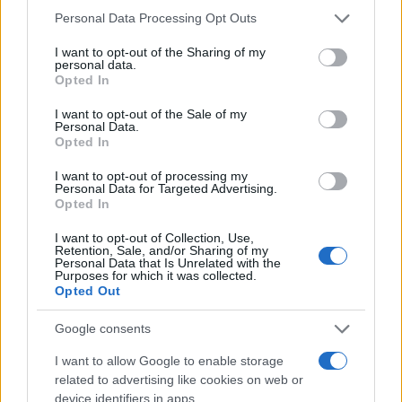
Please note that this website/app uses one or more Google
Personal Data Processing Opt Outs
services and may gather and store information including but
not limited to your visit or usage behaviour. You may click to
I want to opt-out of the Sharing of my
personal data.
grant or deny consent to Google and its third-party tags to
Opted In
use your data for below specified purposes in below Google
consent section.
I want to opt-out of the Sale of my
Personal Data.
Opted In
I want to opt-out of processing my
Personal Data for Targeted Advertising.
Opted In
I want to opt-out of Collection, Use,
Retention, Sale, and/or Sharing of my
Personal Data that Is Unrelated with the
Purposes for which it was collected.
Opted Out
Google consents
Sigue leyendo
I want to allow Google to enable storage
related to advertising like cookies on web or
NOTICIAS
device identifiers in apps.