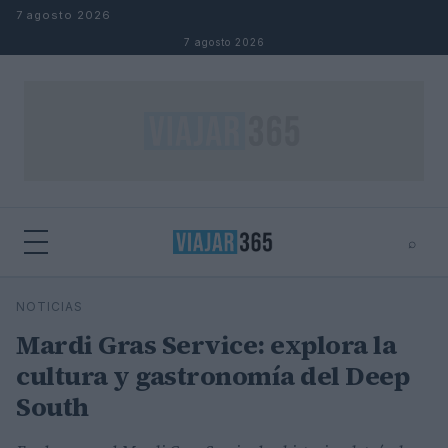
Saltar al contenido
7 agosto 2026
7 agosto 2026
⌕
⌕
×
NOTICIAS
Buscar
Mardi Gras Service: explora la
cultura y gastronomía del Deep
South