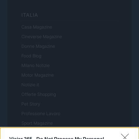
ITALIA
Casa Magazine
Cineverse Magazine
Donne Magazine
Food Blog
Milano Notizie
Motor Magazine
Notizie.it
Offerte Shopping
Pet Story
Professione Lavoro
Sport Magazine
Style24