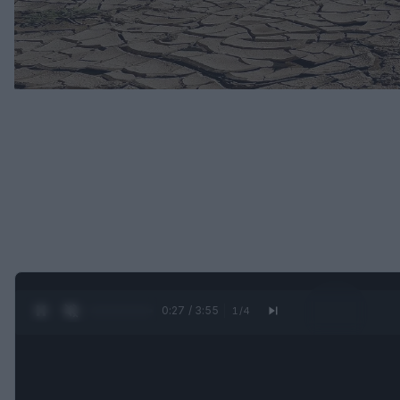
0:29 / 3:55
1
/
4