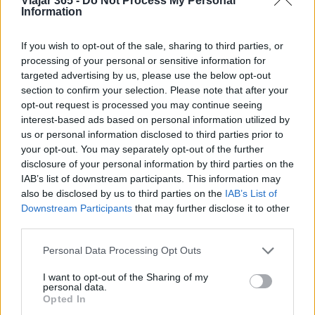
Viajar 365 -
Do Not Process My Personal
Think.it
Information
Tuobenessere
If you wish to opt-out of the sale, sharing to third parties, or
Viaggiamo
processing of your personal or sensitive information for
Nonne Magazine
targeted advertising by us, please use the below opt-out
section to confirm your selection. Please note that after your
Milano Cortina
opt-out request is processed you may continue seeing
Luxury Club
interest-based ads based on personal information utilized by
us or personal information disclosed to third parties prior to
Il Calcio Online
your opt-out. You may separately opt-out of the further
Professione mamma
disclosure of your personal information by third parties on the
IAB’s list of downstream participants. This information may
World Music
also be disclosed by us to third parties on the
IAB’s List of
Investimenti Magazine
Downstream Participants
that may further disclose it to other
third parties.
Money 365
Zona Nerd
Please note that this website/app uses one or more Google
Personal Data Processing Opt Outs
services and may gather and store information including but
B2B Magazine
not limited to your visit or usage behaviour. You may click to
I want to opt-out of the Sharing of my
personal data.
People Magazine
grant or deny consent to Google and its third-party tags to
Opted In
use your data for below specified purposes in below Google
Day Travel