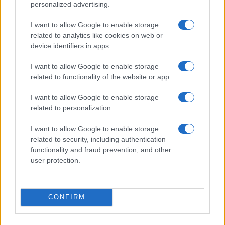
personalized advertising.
ES Newz
I want to allow Google to enable storage
Pet Story
related to analytics like cookies on web or
Encocina
device identifiers in apps.
I want to allow Google to enable storage
related to functionality of the website or app.
NORTE AMERICA
I want to allow Google to enable storage
Womanmagazine
related to personalization.
Investing Plus
I want to allow Google to enable storage
Newz
related to security, including authentication
Newz US
functionality and fraud prevention, and other
user protection.
Newz California
Newz Texas
Newz Florida
CONFIRM
Newz New York
Newz Pennsylvania