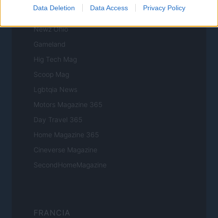
Data Deletion
Data Access
Privacy Policy
Newz Illinois
Newz Ohio
Gameland
Hig Tech Mag
Scoop Mag
Lgbtqia News
Motors Magazine 365
Day Travel 365
Home Magazine 365
Cineverse Magazine
SecondHomeMagazine
FRANCIA