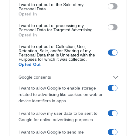
consent section.
I want to opt-out of the Sale of my
Tutto Gaming
Personal Data.
Opted In
ESG 365
I want to opt-out of processing my
Food Wiki
Personal Data for Targeted Advertising.
Opted In
FuturoDonna
HomeMagazine
I want to opt-out of Collection, Use,
Retention, Sale, and/or Sharing of my
Personal Data that Is Unrelated with the
SecondHomeMagazine
Purposes for which it was collected.
Opted Out
Google consents
ESPANA Y LATINOAMERICA
I want to allow Google to enable storage
related to advertising like cookies on web or
Actualidad
device identifiers in apps.
Finanzas 24
I want to allow my user data to be sent to
Investindo 365
Google for online advertising purposes.
Think.es
I want to allow Google to send me
Viajar 365