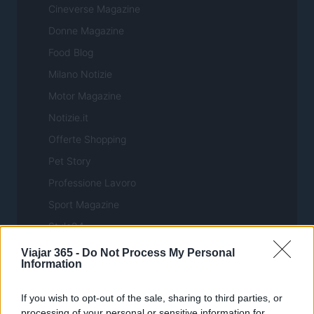
Cineverse Magazine
Donne Magazine
Food Blog
Milano Notizie
Motor Magazine
Notizie.it
Offerte Shopping
Pet Story
Professione Lavoro
Sport Magazine
Style24
Think.it
Viajar 365 -
Do Not Process My Personal
Information
Tuobenessere
Viaggiamo
If you wish to opt-out of the sale, sharing to third parties, or
processing of your personal or sensitive information for
Nonne Magazine