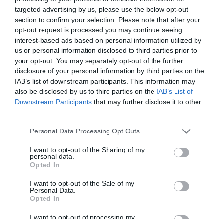
targeted advertising by us, please use the below opt-out
Milano Cortina
section to confirm your selection. Please note that after your
Luxury Club
opt-out request is processed you may continue seeing
interest-based ads based on personal information utilized by
Il Calcio Online
us or personal information disclosed to third parties prior to
Professione mamma
your opt-out. You may separately opt-out of the further
disclosure of your personal information by third parties on the
World Music
IAB’s list of downstream participants. This information may
Investimenti Magazine
also be disclosed by us to third parties on the
IAB’s List of
Downstream Participants
that may further disclose it to other
Money 365
third parties.
Zona Nerd
Please note that this website/app uses one or more Google
Personal Data Processing Opt Outs
B2B Magazine
services and may gather and store information including but
not limited to your visit or usage behaviour. You may click to
I want to opt-out of the Sharing of my
People Magazine
personal data.
grant or deny consent to Google and its third-party tags to
Opted In
Day Travel
use your data for below specified purposes in below Google
consent section.
Tutto Gaming
I want to opt-out of the Sale of my
Personal Data.
ESG 365
Opted In
Food Wiki
I want to opt-out of processing my