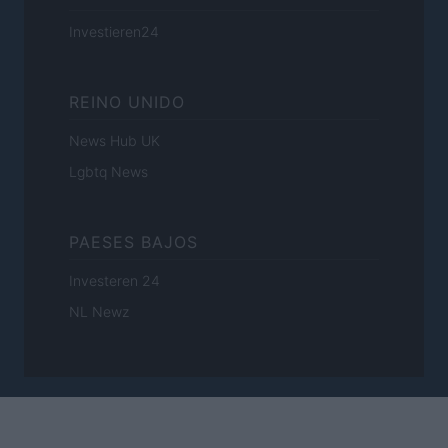
Investieren24
REINO UNIDO
News Hub UK
Lgbtq News
PAESES BAJOS
Investeren 24
NL Newz