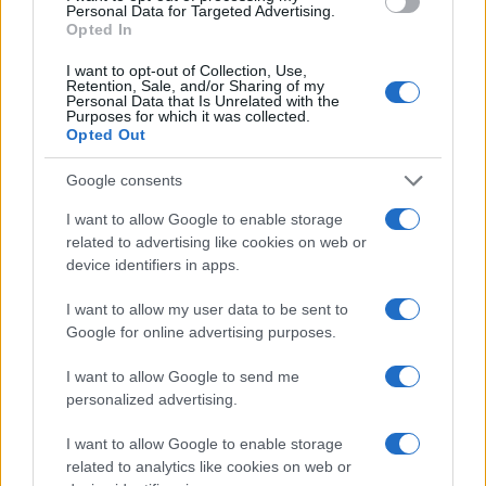
Personal Data for Targeted Advertising.
FuturoDonna
Opted In
HomeMagazine
I want to opt-out of Collection, Use,
SecondHomeMagazine
Retention, Sale, and/or Sharing of my
Personal Data that Is Unrelated with the
Purposes for which it was collected.
Opted Out
Google consents
ESPANA Y LATINOAMERICA
I want to allow Google to enable storage
Actualidad
related to advertising like cookies on web or
device identifiers in apps.
Finanzas 24
Investindo 365
I want to allow my user data to be sent to
Google for online advertising purposes.
Think.es
Viajar 365
I want to allow Google to send me
personalized advertising.
ES Newz
Pet Story
I want to allow Google to enable storage
related to analytics like cookies on web or
Encocina