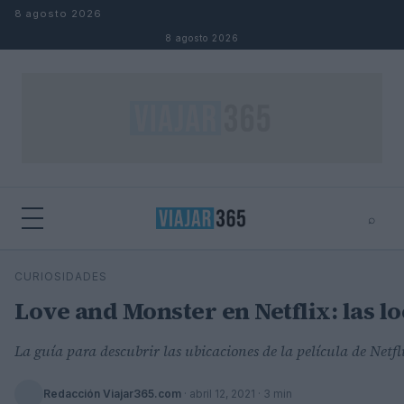
Saltar al contenido
8 agosto 2026
8 agosto 2026
⌕
⌕
×
CURIOSIDADES
Buscar
Love and Monster en Netflix: las lo
La guía para descubrir las ubicaciones de la película de Net
Redacción Viajar365.com
·
abril 12, 2021
· 3 min