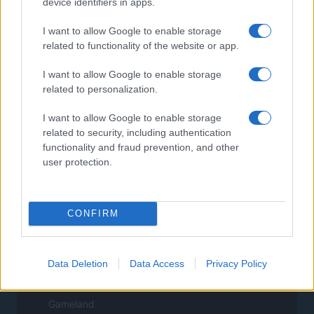
device identifiers in apps.
I want to allow Google to enable storage
NORTE AMERICA
related to functionality of the website or app.
Womanmagazine
I want to allow Google to enable storage
Investing Plus
related to personalization.
Newz
I want to allow Google to enable storage
Newz US
related to security, including authentication
functionality and fraud prevention, and other
Newz California
user protection.
Newz Texas
Newz Florida
CONFIRM
Newz New York
Newz Pennsylvania
Newz Illinois
Data Deletion
Data Access
Privacy Policy
Newz Ohio
Gameland