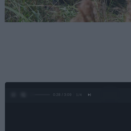
0:29 / 3:09
1
/
4