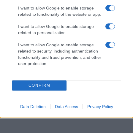
tailandés o simplemente se deleitarán con un
I want to allow Google to enable storage
masaje tailandés como preparación para el viaje
related to functionality of the website or app.
que les espera.
I want to allow Google to enable storage
related to personalization.
¡Disfrute de los increíbles tours en
Tailandia
!
I want to allow Google to enable storage
LEA TAMBIÉN:
related to security, including authentication
functionality and fraud prevention, and other
Las 10 mejores playas de Tailandia
user protection.
Las 8 regiones más bellas de Tailandia
CONFIRM
AUTOR
Redacción Viajar365.com
Data Deletion
Data Access
Privacy Policy