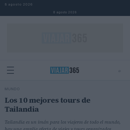
Saltar al contenido
8 agosto 2026
8 agosto 2026
⌕
⌕
×
MUNDO
Buscar
Los 10 mejores tours de
Tailandia
Tailandia es un imán para los viajeros de todo el mundo,
hay una amplia oferta de viajes y tours organizados.