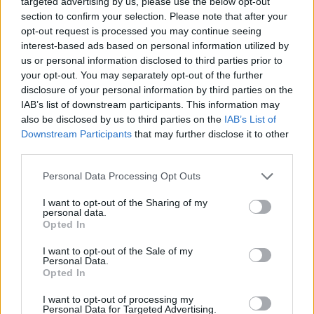
encuentran el magnífico templo de
Angkor Wat
,
targeted advertising by us, please use the below opt-out
section to confirm your selection. Please note that after your
el enigmático
Bayon
, dentro de la ciudad
opt-out request is processed you may continue seeing
amurallada de
Angkor Thom
, y
Ta Prohm
,
interest-based ads based on personal information utilized by
también conocido como el templo «
Tomb
us or personal information disclosed to third parties prior to
your opt-out. You may separately opt-out of the further
Raider
«.
disclosure of your personal information by third parties on the
IAB’s list of downstream participants. This information may
2. Tribus de la colina en el norte de
also be disclosed by us to third parties on the
IAB’s List of
Tailandia
Downstream Participants
that may further disclose it to other
third parties.
Hay aproximadamente 7 grupos principales de
Please note that this website/app uses one or more Google
Personal Data Processing Opt Outs
tribus de las colinas que emigraron desde la
services and may gather and store information including but
vecina
China
, el
Tíbet
y
Myanmar
a las tierras
not limited to your visit or usage behaviour. You may click to
I want to opt-out of the Sharing of my
personal data.
grant or deny consent to Google and its third-party tags to
altas rurales del norte de
Tailandia
. Su modo de
Opted In
use your data for below specified purposes in below Google
vida tradicional como agricultores en las
consent section.
I want to opt-out of the Sale of my
montañas fascina a muchos viajeros de la región,
Personal Data.
Opted In
hay paquetes de trekking de tribus de las colinas
I want to opt-out of processing my
de entre 3 y 5 días, que comienzan en
Chiang Mai
Personal Data for Targeted Advertising.