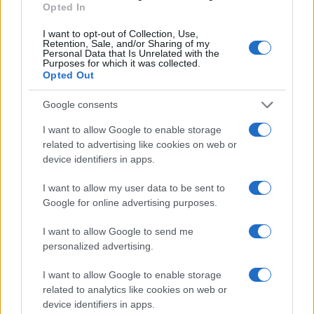
o
Chiang Rai
. Se trata de caminar por el bosque,
Opted In
visitar las aldeas de las tribus de las colinas y
I want to opt-out of Collection, Use,
Retention, Sale, and/or Sharing of my
puede incluir paseos en elefante y rafting.
Personal Data that Is Unrelated with the
Purposes for which it was collected.
Opted Out
1. Viaje al norte de Tailandia
Google consents
El vibrante tapiz cultural e histórico del norte de
Tailandia
lo convierte en uno de los lugares más
I want to allow Google to enable storage
related to advertising like cookies on web or
auténticos para visitar. Partiendo de
Bangkok
,
device identifiers in apps.
un recorrido típico por el norte de
Tailandia
I want to allow my user data to be sent to
incluirá las ruinas de
Ayutthaya
y
Sukhothai
,
Google for online advertising purposes.
una visita a un pueblo de las tribus de las colinas
cerca de
Chiang Rai
o
Chiang Mai
y un paseo en
I want to allow Google to send me
personalized advertising.
elefante por la selva. En
Bangkok
, los turistas
verán las bulliciosas calles de
Chinatown
, el
I want to allow Google to enable storage
impresionante Gran
Palacio
y su
Buda
de
related to analytics like cookies on web or
device identifiers in apps.
Esmeralda
, asistirán a un combate de kickboxing