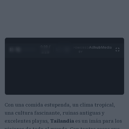
0:29 /
Ad
hub
Media
POWERED
1
/
4
3:19
BY
Con una comida estupenda, un clima tropical,
una cultura fascinante, ruinas antiguas y
excelentes playas,
Tailandia
es un imán para los