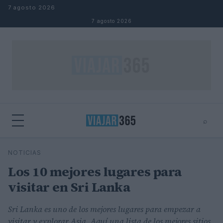
Saltar al contenido
7 agosto 2026
7 agosto 2026
⌕
⌕
×
NOTICIAS
Buscar
Los 10 mejores lugares para
visitar en Sri Lanka
Sri Lanka es uno de los mejores lugares para empezar a
visitar y explorar Asia. Aquí una lista de los mejores sitios.