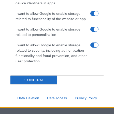
device identifiers in apps.
de la ciudad son propiedad de extranjeros.
I want to allow Google to enable storage
Otros lugares de interés incluyen un puerto
related to functionality of the website or app.
natural, el faro más antiguo de Sri Lanka, un
I want to allow Google to enable storage
museo marítimo, un templo clave de Shiva y la
related to personalization.
catedral de Santa María construida por los
jesuitas.
I want to allow Google to enable storage
related to security, including authentication
functionality and fraud prevention, and other
1. Sigiriya
user protection.
Los aspirantes a arqueólogos deben incluir a
Sigiriya en su lista de lugares imperdibles para
CONFIRM
visitar en
Sri Lanka.
Esta antigua ciudad está
construida sobre una pendiente empinada,
coronada por una meseta de casi 180 metros (600
Data Deletion
Data Access
Privacy Policy
pies) de altura.