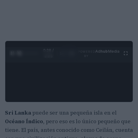
0:29 /
Ad
hub
Media
POWERED
1
/
4
3:55
BY
Sri Lanka
puede ser una pequeña isla en el
Océano Índico
, pero eso es lo único pequeño que
tiene. El país, antes conocido como Ceilán, cuenta