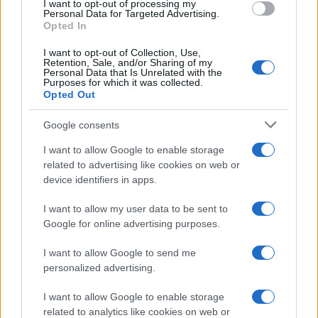
I want to opt-out of processing my
ubicación principal en Indiana Jones y el Templo
Personal Data for Targeted Advertising.
Opted In
de la Perdición.
I want to opt-out of Collection, Use,
Retention, Sale, and/or Sharing of my
2. Galle
Personal Data that Is Unrelated with the
Purposes for which it was collected.
Opted Out
La
atracción más famosa
de Galle es su fuerte
del siglo XVII construido por colonos
Google consents
holandeses. Sentado en un promontorio con
I want to allow Google to enable storage
vistas al océano Índico, el fuerte es conocido por
related to advertising like cookies on web or
su estilo arquitectónico. Galle se considera un
device identifiers in apps.
excelente ejemplo de ciudad fortificada.
I want to allow my user data to be sent to
Google for online advertising purposes.
Sin embargo, la fortaleza no es solo otro lugar
bonito; hoy el fuerte alberga tribunales y
I want to allow Google to send me
personalized advertising.
comercios. Galle se está volviendo conocida
como una colonia de
artes y su comunidad
de
I want to allow Google to enable storage
expatriados: alrededor de un tercio de las casas
related to analytics like cookies on web or