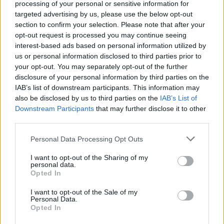
processing of your personal or sensitive information for
3. Kandy
targeted advertising by us, please use the below opt-out
section to confirm your selection. Please note that after your
Kandy, la segunda ciudad más grande de Sri
opt-out request is processed you may continue seeing
Lanka, es la puerta de entrada a las tierras altas
interest-based ads based on personal information utilized by
centrales y sus plantaciones tropicales que
us or personal information disclosed to third parties prior to
your opt-out. You may separately opt-out of the further
cultivan té y caucho. Si conduce desde Colombo,
disclosure of your personal information by third parties on the
pasará por plantaciones de caucho en una
IAB’s list of downstream participants. This information may
carretera que se considera una de las más
also be disclosed by us to third parties on the
IAB’s List of
Downstream Participants
that may further disclose it to other
pintorescas del país.
third parties.
La última capital de los reinos
Please note that this website/app uses one or more Google
Personal Data Processing Opt Outs
services and may gather and store information including but
antiguos,
Kandy
es el hogar del Templo de la
not limited to your visit or usage behaviour. You may click to
I want to opt-out of the Sharing of my
Reliquia del Diente, uno de los templos budistas
personal data.
grant or deny consent to Google and its third-party tags to
Opted In
más sagrados del mundo. Un festival importante
use your data for below specified purposes in below Google
consent section.
y colorido consiste en llevar la reliquia del
I want to opt-out of the Sale of my
Personal Data.
diente por la ciudad. Los cinéfilos pueden estar
Opted In
interesados ​​en saber que Kandy era una