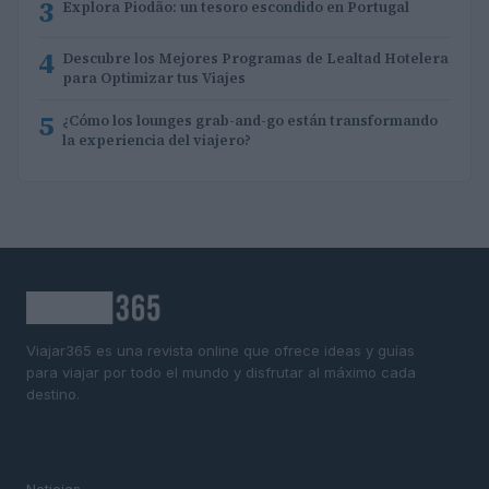
3
Explora Piodão: un tesoro escondido en Portugal
4
Descubre los Mejores Programas de Lealtad Hotelera
para Optimizar tus Viajes
5
¿Cómo los lounges grab-and-go están transformando
la experiencia del viajero?
Viajar365 es una revista online que ofrece ideas y guías
para viajar por todo el mundo y disfrutar al máximo cada
destino.
SECCIONES