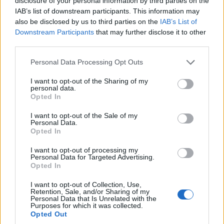
disclosure of your personal information by third parties on the
IAB’s list of downstream participants. This information may
6. Bukit Lawang
also be disclosed by us to third parties on the
IAB’s List of
Downstream Participants
that may further disclose it to other
third parties.
Lugares para visitar en
Indonesia
.
Please note that this website/app uses one or more Google
Personal Data Processing Opt Outs
Bukit Lawang
es un pequeño pueblo situado en
services and may gather and store information including but
not limited to your visit or usage behaviour. You may click to
I want to opt-out of the Sharing of my
la
parte oriental del Parque Nacional de
personal data.
grant or deny consent to Google and its third-party tags to
Gunung Leuser
, a unos 90 kilómetros al noroeste
Opted In
use your data for below specified purposes in below Google
de
Medan
, la capital de
Sumatra del Norte
. Aquí
consent section.
I want to opt-out of the Sale of my
Personal Data.
se fundó un centro de rehabilitación de
Opted In
orangutanes en 1973, el objetivo principal es
I want to opt-out of processing my
preservar el número decreciente de la población
Personal Data for Targeted Advertising.
de orangutanes debido a la caza y la
Opted In
deforestación.
I want to opt-out of Collection, Use,
Retention, Sale, and/or Sharing of my
Personal Data that Is Unrelated with the
El ecoturismo que se practica aquí da trabajo e
Purposes for which it was collected.
Opted Out
ingresos a las familias locales que viven en la