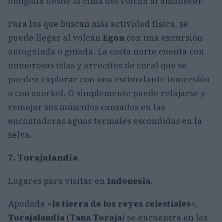
obligada desde la cima del volcán al amanecer.
Para los que buscan más actividad física, se
puede llegar al volcán
Egon
con una excursión
autoguiada o guiada. La costa norte cuenta con
numerosas islas y arrecifes de coral que se
pueden explorar con una estimulante inmersión
o con snorkel. O simplemente puede relajarse y
remojar sus músculos cansados en las
encantadoras aguas termales escondidas en la
selva.
7. Torajalandia
Lugares para visitar en
Indonesia
.
Apodada «
la tierra de los reyes celestiales
«,
Torajalandia
(
Tana Toraja
) se encuentra en las