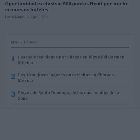
Oportunidad exclusiva: 500 puntos Hyatt por noche
en nuevos hoteles
Lucía Marín · 3 Ago 2026
MÁS LEÍDOS
1
Los mejores planes para hacer en Playa del Carmen
México
2
Los 10 mejores lugares para visitar en Chiapas,
México
3
Playas de Santo Domingo, de las más bonitas de la
zona
4
Las mejores cosas para hacer en Singapur: cultura y
entretenimiento
5
Los 12 mejores lugares para visitar en Cape Cod