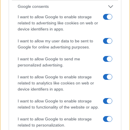
aldea y es una organización benéfica digna de
Google consents
apoyo, aunque no sea sólo por los animales. La
I want to allow Google to enable storage
posibilidad de ver orangutanes en libertad es el
related to advertising like cookies on web or
principal atractivo, pero la aldea también es una
device identifiers in apps.
parada que merece la pena. Se ha construido de
I want to allow my user data to be sent to
forma sostenible teniendo en cuenta el entorno.
Google for online advertising purposes.
Bukit Lawang
es un destino popular para
I want to allow Google to send me
personalized advertising.
realizar excursiones guiadas por la selva, ya que
es la puerta de entrada al
Parque Nacional de
I want to allow Google to enable storage
Gunung Leuser
. Aquí se pueden avistar los
related to analytics like cookies on web or
device identifiers in apps.
monos
Thomas Leaf
con sus inusuales cortes de
pelo, caminar sobre las huellas de tigres y
I want to allow Google to enable storage
elefantes, y explorar a pie con paseos por la
related to functionality of the website or app.
naturaleza y las aves locales.
I want to allow Google to enable storage
related to personalization.
5. Parque Nacional de Bromo Tengger