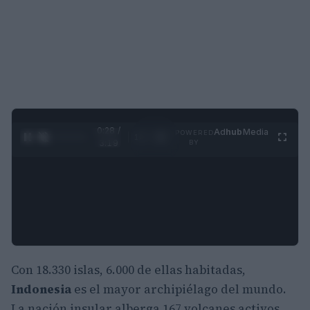
0:29 /
Ad
hub
Media
POWERED
1
/
4
3:19
BY
Con 18.330 islas, 6.000 de ellas habitadas,
Indonesia
es el mayor archipiélago del mundo.
La nación insular alberga 167 volcanes activos,