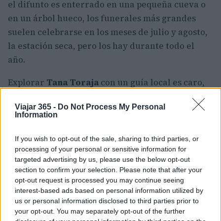
el difunto es enterrado en una pequeña cueva o
en un árbol hueco, los funerales más grandes
suelen celebrarse en los meses de julio y agosto,
la estación seca, pero los hay durante todo el
año.
Explorar
Tana Toraja
con un guía local es caro,
pero merece la pena. Le permitirán conocer a
Viajar 365 -
Do Not Process My Personal
escondidas estas interesantes costumbres y
Information
algunos de los lugares de enterramiento menos
conocidos y los recintos de las aldeas, conocidos
If you wish to opt-out of the sale, sharing to third parties, or
processing of your personal or sensitive information for
por sus coloridos exteriores y sus tejados en
targeted advertising by us, please use the below opt-out
forma de barco. Si lo visita por su cuenta, aún
section to confirm your selection. Please note that after your
podrá ver algunos de los lugares más famosos en
opt-out request is processed you may continue seeing
interest-based ads based on personal information utilized by
un viaje de senderismo, pero le faltará la visión
us or personal information disclosed to third parties prior to
local y los consejos de la gente de dentro que
your opt-out. You may separately opt-out of the further
ofrecen estas excursiones.