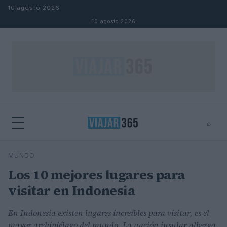
Saltar al contenido
10 agosto 2026
10 agosto 2026
⌕
⌕
×
MUNDO
Buscar
Los 10 mejores lugares para
visitar en Indonesia
En Indonesia existen lugares increíbles para visitar, es el
mayor archipiélago del mundo. La nación insular alberga