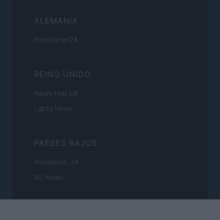
ALEMANIA
Investieren24
REINO UNIDO
News Hub UK
Lgbtq News
PAESES BAJOS
Investeren 24
NL Newz