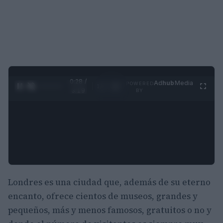
0:29 /
Ad
hub
Media
POWERED
1
/
4
3:19
BY
Londres es una ciudad que, además de su eterno
encanto, ofrece cientos de museos, grandes y
pequeños, más y menos famosos, gratuitos o no y