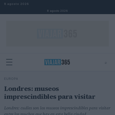
Saltar al contenido
8 agosto 2026
8 agosto 2026
⌕
⌕
×
EUROPA
Buscar
Londres: museos
imprescindibles para visitar
Londres: cuáles son los museos imprescindibles para visitar
entre los muchos que hay en esta bella ciudad.