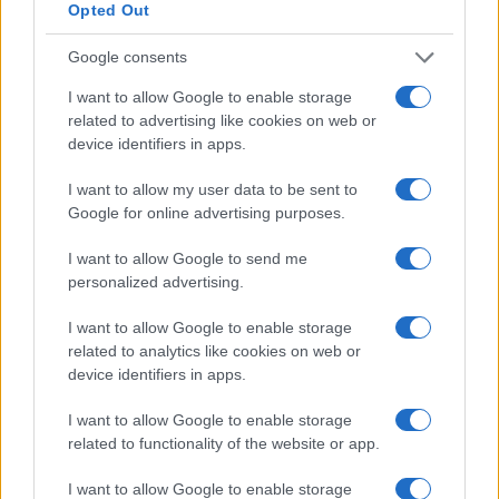
Opted Out
Google consents
Descubre los refranes españoles más útiles para
conectar con locales
I want to allow Google to enable storage
Diego Morales · 8 Ago 2026
related to advertising like cookies on web or
device identifiers in apps.
EUROPA
I want to allow my user data to be sent to
Google for online advertising purposes.
I want to allow Google to send me
personalized advertising.
I want to allow Google to enable storage
related to analytics like cookies on web or
device identifiers in apps.
I want to allow Google to enable storage
related to functionality of the website or app.
Etihad Airways retoma operaciones en Nigeria:
conexión directa con Abu Dhabi
I want to allow Google to enable storage