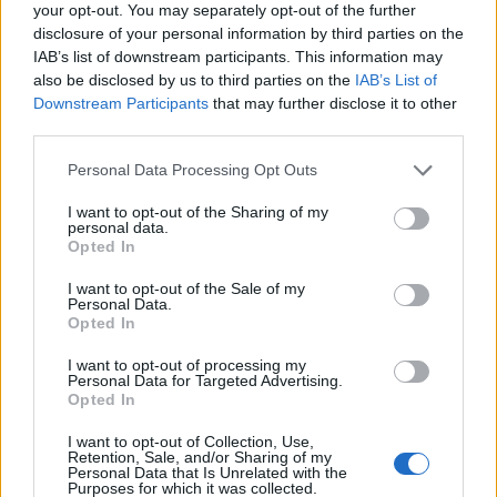
your opt-out. You may separately opt-out of the further
disclosure of your personal information by third parties on the
IAB’s list of downstream participants. This information may
also be disclosed by us to third parties on the
IAB’s List of
Downstream Participants
that may further disclose it to other
third parties.
Please note that this website/app uses one or more Google
Personal Data Processing Opt Outs
Sigue leyendo
services and may gather and store information including but
not limited to your visit or usage behaviour. You may click to
I want to opt-out of the Sharing of my
personal data.
grant or deny consent to Google and its third-party tags to
Opted In
EUROPA
use your data for below specified purposes in below Google
consent section.
I want to opt-out of the Sale of my
Personal Data.
Opted In
I want to opt-out of processing my
Personal Data for Targeted Advertising.
Opted In
I want to opt-out of Collection, Use,
Retention, Sale, and/or Sharing of my
Personal Data that Is Unrelated with the
Purposes for which it was collected.