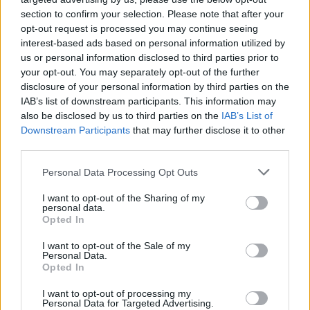
tanto el corazón como la mente. Ya sea que
section to confirm your selection. Please note that after your
busques relajación en familia, aventura o una
opt-out request is processed you may continue seeing
inmersión en una cultura rica y variada, Lesbos
interest-based ads based on personal information utilized by
us or personal information disclosed to third parties prior to
tiene algo verdaderamente único para ofrecerte.
your opt-out. You may separately opt-out of the further
Prepárate para disfrutar de la magia de esta
disclosure of your personal information by third parties on the
tierra encantada, donde cada visita deja una
IAB’s list of downstream participants. This information may
also be disclosed by us to third parties on the
IAB’s List of
huella imborrable. ¿Te animas a descubrirla?
Downstream Participants
that may further disclose it to other
third parties.
«`
Please note that this website/app uses one or more Google
Personal Data Processing Opt Outs
services and may gather and store information including but
not limited to your visit or usage behaviour. You may click to
I want to opt-out of the Sharing of my
personal data.
AUTOR
grant or deny consent to Google and its third-party tags to
Opted In
Staff
use your data for below specified purposes in below Google
consent section.
I want to opt-out of the Sale of my
Personal Data.
Opted In
I want to opt-out of processing my
Personal Data for Targeted Advertising.