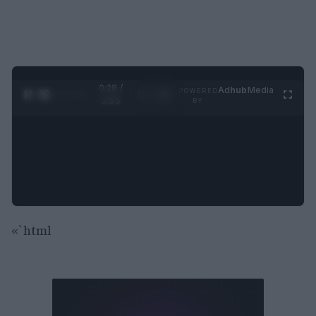
0:29 /
Ad
hub
Media
POWERED
1
/
4
3:55
BY
«`html