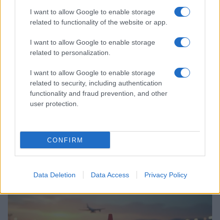
I want to allow Google to enable storage
related to functionality of the website or app.
I want to allow Google to enable storage
related to personalization.
I want to allow Google to enable storage
related to security, including authentication
functionality and fraud prevention, and other
user protection.
Incidente de fuego en la Terminal 2 del aeropuerto
CONFIRM
Murtala Muhammed en Lagos
Lucía Marín · 4 Ago 2026
Data Deletion
Data Access
Privacy Policy
NOTICIAS