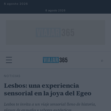
Saltar al contenido
8 agosto 2026
8 agosto 2026
⌕
⌕
×
NOTICIAS
Buscar
Lesbos: una experiencia
sensorial en la joya del Egeo
Lesbos te invita a un viaje sensorial lleno de historia,
playas de ensueño y sabores auténticos.