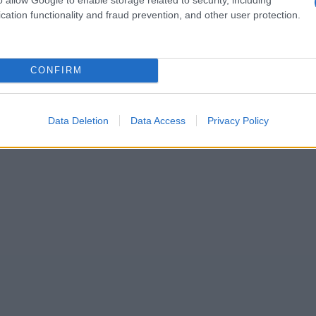
s cuando la magia de Laugarás Lagoon se
cation functionality and fraud prevention, and other user protection.
dando una experiencia única bajo el cielo
lajarse en aguas termales mientras el frío
CONFIRM
alrededor?
Data Deletion
Data Access
Privacy Policy