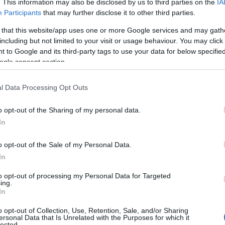
. This information may also be disclosed by us to third parties on the
IA
Participants
that may further disclose it to other third parties.
 that this website/app uses one or more Google services and may gath
including but not limited to your visit or usage behaviour. You may click 
 to Google and its third-party tags to use your data for below specifi
ogle consent section.
l Data Processing Opt Outs
o opt-out of the Sharing of my personal data.
In
o opt-out of the Sale of my Personal Data.
In
pecíficamente en la región suroeste, surge
to opt-out of processing my Personal Data for Targeted
ionar el turismo de bienestar. Hablamos de
ing.
In
guna geotérmica que no solo ofrece un
ión, sino que también se convierte en un
o opt-out of Collection, Use, Retention, Sale, and/or Sharing
ersonal Data that Is Unrelated with the Purposes for which it
lected.