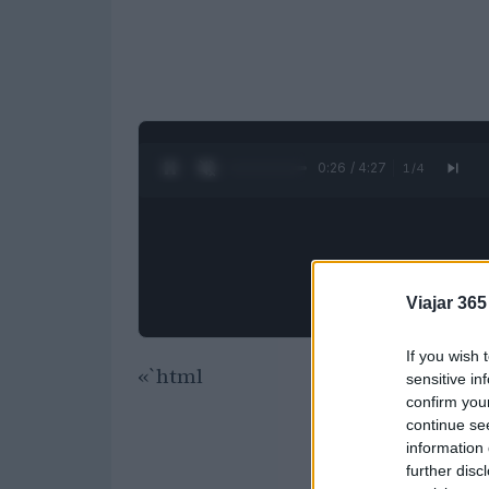
0:28 / 4:27
1
/
4
Viajar 365
If you wish 
«`html
sensitive in
confirm you
continue se
information 
further disc