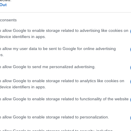
iseño contemporáneo con la majestuosa
Out
sumergirte en aguas termales mientras
consents
o allow Google to enable storage related to advertising like cookies on
o impresionante
evice identifiers in apps.
o allow my user data to be sent to Google for online advertising
udaz concepto arquitectónico, que presenta
s.
con una cascada que se eleva a más de seis
to allow Google to send me personalized advertising.
a las numerosas cascadas que caracterizan la
n el epicentro de una experiencia sensorial
o allow Google to enable storage related to analytics like cookies on
r con su entorno natural. La obra, realizada
evice identifiers in apps.
 en colaboración con el ingeniero Efla, busca
o allow Google to enable storage related to functionality of the website
odernidad y el paisaje circundante.
o allow Google to enable storage related to personalization.
peraturas ideales de entre 38 y 40 grados,
io de relajación durante todo el año. Sin
o allow Google to enable storage related to security, including