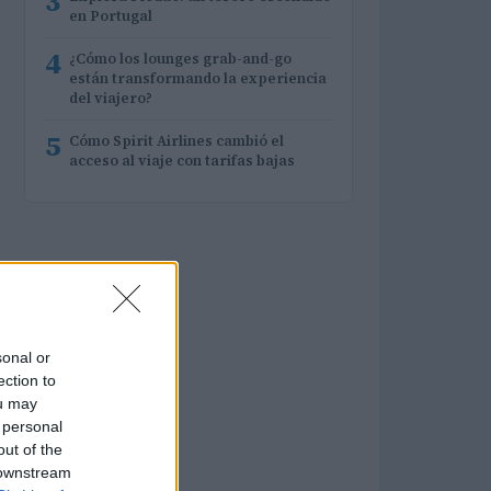
3
en Portugal
4
¿Cómo los lounges grab-and-go
están transformando la experiencia
del viajero?
5
Cómo Spirit Airlines cambió el
acceso al viaje con tarifas bajas
sonal or
ection to
ou may
 personal
out of the
 downstream