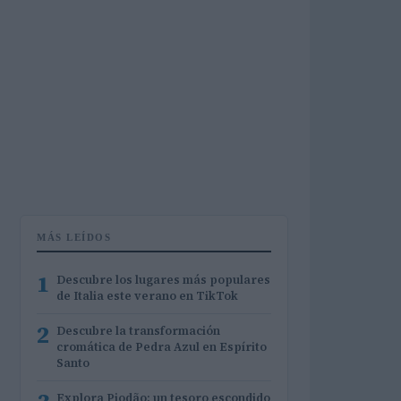
MÁS LEÍDOS
1
Descubre los lugares más populares
de Italia este verano en TikTok
2
Descubre la transformación
cromática de Pedra Azul en Espírito
Santo
Explora Piodão: un tesoro escondido