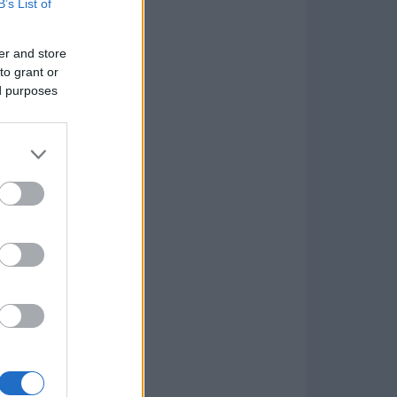
B’s List of
er and store
to grant or
ed purposes