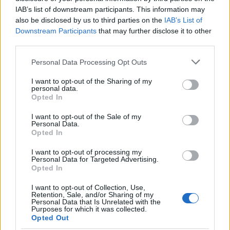
IAB’s list of downstream participants. This information may
also be disclosed by us to third parties on the
IAB’s List of
AUTOR
Downstream Participants
that may further disclose it to other
Staff
third parties.
Please note that this website/app uses one or more Google
Personal Data Processing Opt Outs
services and may gather and store information including but
not limited to your visit or usage behaviour. You may click to
I want to opt-out of the Sharing of my
personal data.
grant or deny consent to Google and its third-party tags to
Opted In
use your data for below specified purposes in below Google
consent section.
I want to opt-out of the Sale of my
Personal Data.
Opted In
I want to opt-out of processing my
Personal Data for Targeted Advertising.
Opted In
I want to opt-out of Collection, Use,
Retention, Sale, and/or Sharing of my
Personal Data that Is Unrelated with the
Purposes for which it was collected.
Opted Out