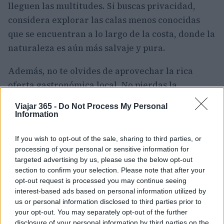
lleguen las multitudes. Si buscas privacidad,
considera explorar las calas menos conocidas
que se encuentran a lo largo de la costa, donde la
naturaleza es aún más salvaje y pura.
Además, no te olvides de aprovechar la rica
oferta gastronómica local. No pierdas la
oportunidad de degustar los platos tradicionales,
Viajar 365 -
Do Not Process My Personal
que van desde pescados frescos hasta
Information
especialidades locales que reflejan la cultura de
If you wish to opt-out of the sale, sharing to third parties, or
la región. Con un poco de planificación y
processing of your personal or sensitive information for
curiosidad, tu viaje al Salento será una
targeted advertising by us, please use the below opt-out
experiencia inolvidable, repleta de paisajes
section to confirm your selection. Please note that after your
opt-out request is processed you may continue seeing
impresionantes y momentos memorables.
interest-based ads based on personal information utilized by
us or personal information disclosed to third parties prior to
«`
your opt-out. You may separately opt-out of the further
disclosure of your personal information by third parties on the