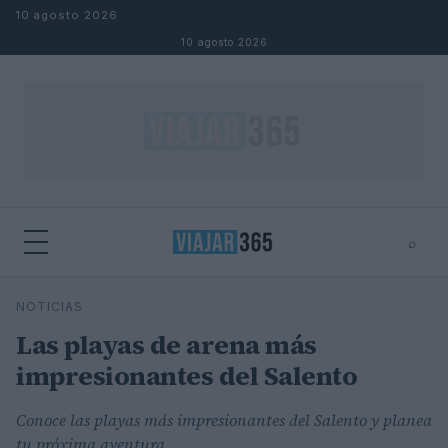
Saltar al contenido
10 agosto 2026
10 agosto 2026
⌕
⌕
×
NOTICIAS
Buscar
Las playas de arena más
impresionantes del Salento
Conoce las playas más impresionantes del Salento y planea
tu próxima aventura.