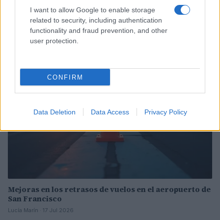
Incidente de fuego en la Terminal 2 del aeropuerto
I want to allow Google to enable storage
Murtala Muhammed en Lagos
related to security, including authentication
functionality and fraud prevention, and other
Lucía Marín · 4 Ago 2026
user protection.
NOTICIAS
CONFIRM
Data Deletion
Data Access
Privacy Policy
Mejoras en los retrasos de vuelos en el aeropuerto de
San Francisco
Lucía Marín · 17 Jul 2026