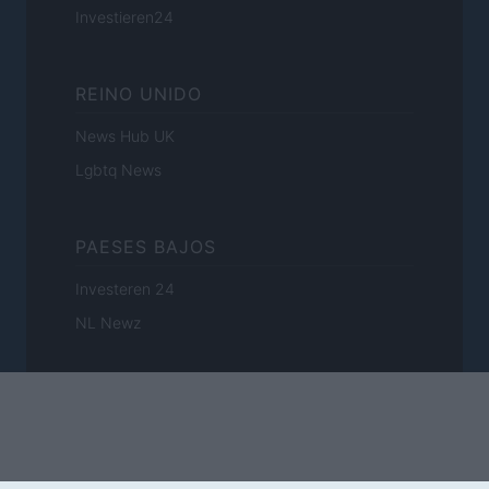
Investieren24
REINO UNIDO
News Hub UK
Lgbtq News
PAESES BAJOS
Investeren 24
NL Newz