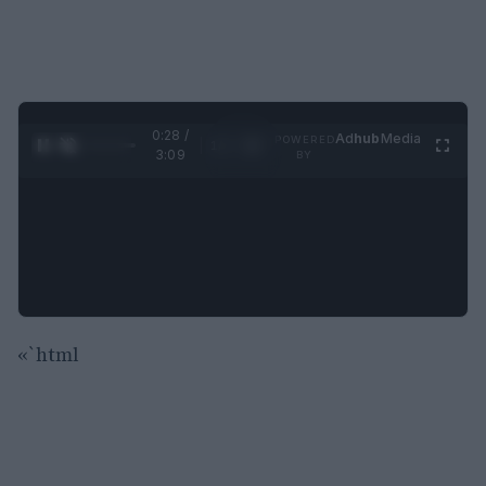
0:29 /
Ad
hub
Media
POWERED
1
/
4
3:09
BY
«`html