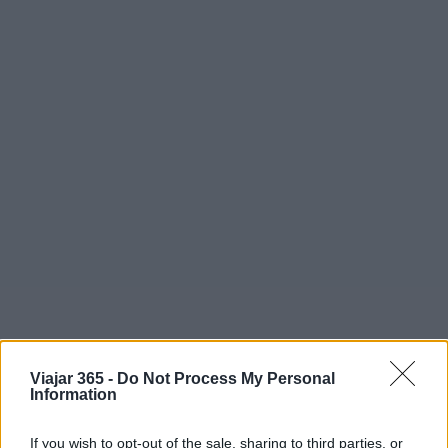
Viajar 365 -
Do Not Process My Personal
AUTOR
Information
Staff
If you wish to opt-out of the sale, sharing to third parties, or