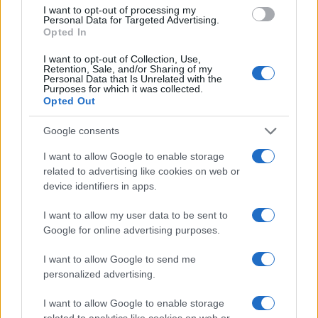
I want to opt-out of processing my
Sigue leyendo
Personal Data for Targeted Advertising.
Opted In
NOTICIAS
I want to opt-out of Collection, Use,
Retention, Sale, and/or Sharing of my
Personal Data that Is Unrelated with the
Purposes for which it was collected.
Opted Out
Google consents
I want to allow Google to enable storage
related to advertising like cookies on web or
device identifiers in apps.
I want to allow my user data to be sent to
Google for online advertising purposes.
Incidente de fuego en la Terminal 2 del aeropuerto
I want to allow Google to send me
Murtala Muhammed en Lagos
personalized advertising.
Lucía Marín · 4 Ago 2026
I want to allow Google to enable storage
NOTICIAS
related to analytics like cookies on web or