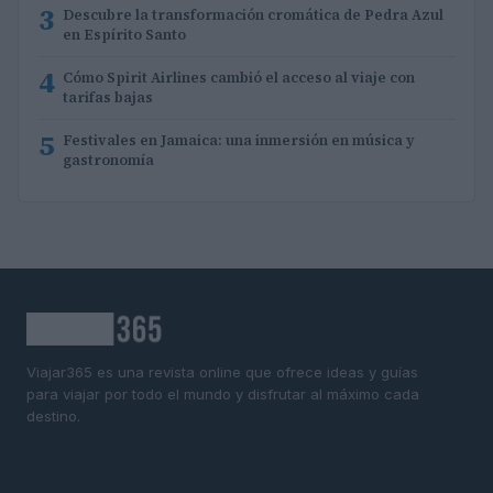
3
Descubre la transformación cromática de Pedra Azul
en Espírito Santo
4
Cómo Spirit Airlines cambió el acceso al viaje con
tarifas bajas
5
Festivales en Jamaica: una inmersión en música y
gastronomía
Viajar365 es una revista online que ofrece ideas y guías
para viajar por todo el mundo y disfrutar al máximo cada
destino.
SECCIONES