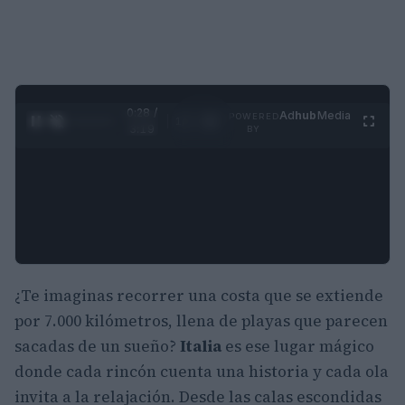
0:28 /
Ad
hub
Media
POWERED
1
/
4
3:19
BY
¿Te imaginas recorrer una costa que se extiende
por 7.000 kilómetros, llena de playas que parecen
sacadas de un sueño?
Italia
es ese lugar mágico
donde cada rincón cuenta una historia y cada ola
invita a la relajación. Desde las calas escondidas