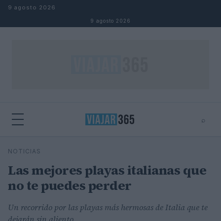
Saltar al contenido
9 agosto 2026
9 agosto 2026
⌕
⌕
×
NOTICIAS
Buscar
Las mejores playas italianas que
no te puedes perder
Un recorrido por las playas más hermosas de Italia que te
dejarán sin aliento.