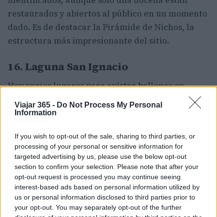
identificados, aunque solo una docena están
restaurados y abiertos al público en un momento
dado. Es de destacar la Pirámide de Nichos, la
estructura más impresionante del sitio.
16. Laguna San Ignacio
Hay varios lugares para avistar ballenas en
México, pero ninguno es tan espectacular como
Viajar 365 -
Do Not Process My Personal
la Laguna San Ignacio. Ubicada frente a la costa
Information
de Baja California Sur, la laguna es el hogar
If you wish to opt-out of the sale, sharing to third parties, or
invernal de varias ballenas grises del Pacífico
processing of your personal or sensitive information for
oriental. Durante los meses de invierno, las
targeted advertising by us, please use the below opt-out
ballenas grises vienen a parir en las partes
section to confirm your selection. Please note that after your
opt-out request is processed you may continue seeing
menos profundas de la laguna. La laguna de
San
interest-based ads based on personal information utilized by
Ignacio es ahora el santuario de vida silvestre
us or personal information disclosed to third parties prior to
más grande de América Latina
, y hay muchas
your opt-out. You may separately opt-out of the further