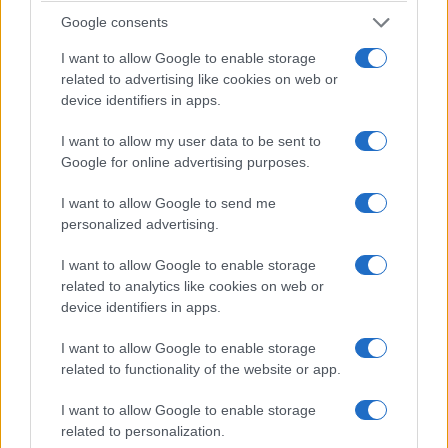
Google consents
14. Isla Mujeres
I want to allow Google to enable storage
related to advertising like cookies on web or
Rodeada por las aguas azules del Mar Caribe, a
device identifiers in apps.
solo ocho millas de Cancún , se encuentra Isla
Mujeres. Esta isla es un punto de acceso hoy en
I want to allow my user data to be sent to
Google for online advertising purposes.
día, pero también tiene un significado para el
patrimonio cultural de la región. Isla Mujeres,
I want to allow Google to send me
que se traduce como la isla de las mujeres, era
personalized advertising.
sagrada para la diosa maya del parto. Hoy en día,
I want to allow Google to enable storage
los viajeros llegan en ferry desde Cancún para
related to analytics like cookies on web or
relajarse en las pintorescas playas,
visitar la
device identifiers in apps.
granja de tortugas local, bucear o hacer
I want to allow Google to enable storage
esnórquel en las aguas cristalinas o
related to functionality of the website or app.
simplemente relajarse lejos de las multitudes
I want to allow Google to enable storage
de las playas de Cancún.
related to personalization.