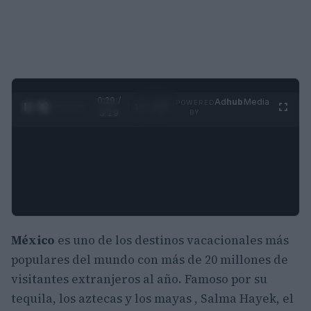
0:30 /
Ad
hub
Media
POWERED
1
/
4
3:19
BY
México
es uno de los destinos vacacionales más
populares del mundo con más de 20 millones de
visitantes extranjeros al año. Famoso por su
tequila, los aztecas y los mayas , Salma Hayek, el