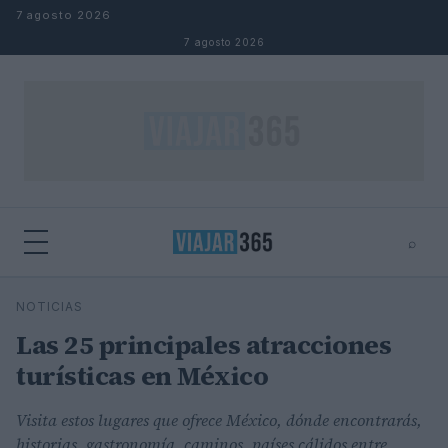
Saltar al contenido
7 agosto 2026
7 agosto 2026
⌕
⌕
×
NOTICIAS
Buscar
Las 25 principales atracciones
turísticas en México
Visita estos lugares que ofrece México, dónde encontrarás,
historias, gastronomía, caminos, países cálidos entre