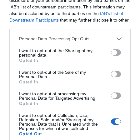
disclosure of your personal information by third parties on the
un diseño totalmente único y es uno de los íconos
IAB’s list of downstream participants. This information may
also be disclosed by us to third parties on the
IAB’s List of
más memorables de Shanghai.
Downstream Participants
that may further disclose it to other
third parties.
Con la friolera de 467 m, esta también fue la
Please note that this website/app uses one or more Google
estructura más alta de toda China.
Personal Data Processing Opt Outs
services and may gather and store information including but
not limited to your visit or usage behaviour. You may click to
I want to opt-out of the Sharing of my
Con 15 plataformas de observación diferentes y
personal data.
grant or deny consent to Google and its third-party tags to
Opted In
un restaurante giratorio, el
Oriental Pearl
es un
use your data for below specified purposes in below Google
consent section.
lugar fascinante para visitar en sí mismo. Sin
I want to opt-out of the Sale of my
Personal Data.
embargo, la verdadera razón por la que tienes
Opted In
que visitar es por las vistas absolutamente
I want to opt-out of processing my
épicas de Shanghai.
Personal Data for Targeted Advertising.
Opted In
Recuerda, si puedes, trata de llegar hasta aquí
I want to opt-out of Collection, Use,
Retention, Sale, and/or Sharing of my
solo 1 hora antes del atardecer. Las vistas en este
Personal Data that Is Unrelated with the
Purposes for which it was collected.
momento son inmensas.
Además, si te apetece
Opted Out
una excursión de un día desde el centro de