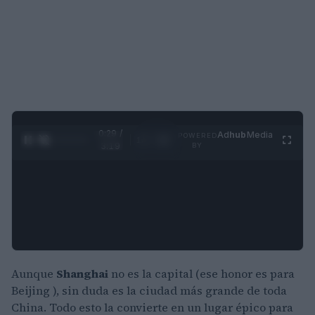
0:30 /
Ad
hub
Media
POWERED
1
/
4
3:19
BY
Aunque
Shanghai
no es la capital (ese honor es para
Beijing ), sin duda es la ciudad más grande de toda
China. Todo esto la convierte en un lugar épico para