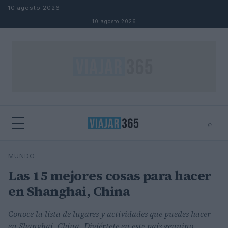
Saltar al contenido
10 agosto 2026
10 agosto 2026
⌕
⌕
×
MUNDO
Buscar
Las 15 mejores cosas para hacer
en Shanghai, China
Conoce la lista de lugares y actividades que puedes hacer
en Shanghai, China. Diviértete en este país genuino.