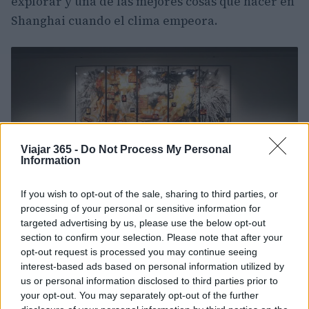
explorar y una de las mejores cosas que hacer en
Shanghai cuando el clima empeora.
Viajar 365 -
Do Not Process My Personal
Information
If you wish to opt-out of the sale, sharing to third parties, or
processing of your personal or sensitive information for
targeted advertising by us, please use the below opt-out
section to confirm your selection. Please note that after your
opt-out request is processed you may continue seeing
6.) La Torre de la Perla Oriental
interest-based ads based on personal information utilized by
us or personal information disclosed to third parties prior to
Esta torre icónica (esa alta rosa en la foto de
your opt-out. You may separately opt-out of the further
arriba con dos enormes ‘bolas’ en el medio) tiene