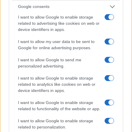
Shanghai, visita la pintoresca ciudad de
Google consents
Zhujiajiao.
I want to allow Google to enable storage
related to advertising like cookies on web or
Está a unos 30 km del centro de Shanghai y es
device identifiers in apps.
fácil de visitar para un recorrido de medio día.
I want to allow my user data to be sent to
Google for online advertising purposes.
7.) Plaza del Pueblo
I want to allow Google to send me
Como la plaza principal de Shanghai, este espacio
personalized advertising.
abierto es muy importante y es un excelente
lugar para comenzar su recorrido por la ciudad
I want to allow Google to enable storage
related to analytics like cookies on web or
(aunque eso no es de ninguna manera esencial
device identifiers in apps.
para planificar su itinerario, por supuesto). En el
centro de la plaza se encuentra el hermoso
I want to allow Google to enable storage
related to functionality of the website or app.
Parque del Pueblo salpicado de fuentes.
I want to allow Google to enable storage
Alrededor de esto, hay lugares como el Gran
related to personalization.