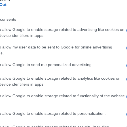
Out
dines. Si bien visitar las casas históricas y
jores cosas que hacer en Charleston, la
consents
ospitalidad sureña,
que solo se suma al
o allow Google to enable storage related to advertising like cookies on
féricas.
evice identifiers in apps.
o allow my user data to be sent to Google for online advertising
s.
omóvil al noroeste del centro de la ciudad, se
to allow Google to send me personalized advertising.
resionantemente la casa de plantación más
o allow Google to enable storage related to analytics like cookies on
 bien conservado pero sin restaurar y sin
evice identifiers in apps.
exhibe una destacada arquitectura palladiana.
o allow Google to enable storage related to functionality of the website
tacto durante siglos, la enorme mansión y
s son fascinantes para explorar. Sus
o allow Google to enable storage related to personalization.
 ofrecen una visión interesante de cómo vivían
o allow Google to enable storage related to security, including