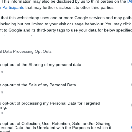
. This information may also be disclosed by us to third parties on the
IA
Participants
that may further disclose it to other third parties.
 that this website/app uses one or more Google services and may gath
including but not limited to your visit or usage behaviour. You may click 
 to Google and its third-party tags to use your data for below specifi
ogle consent section.
l Data Processing Opt Outs
o opt-out of the Sharing of my personal data.
In
o opt-out of the Sale of my Personal Data.
In
to opt-out of processing my Personal Data for Targeted
ing.
In
o y cultura, Charleston atrae a muchos
o opt-out of Collection, Use, Retention, Sale, and/or Sharing
ersonal Data that Is Unrelated with the Purposes for which it
iva arquitectura anterior a la guerra y
lected.