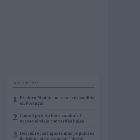
MÁS LEÍDOS
1
Explora Piodão: un tesoro escondido
en Portugal
2
Cómo Spirit Airlines cambió el
acceso al viaje con tarifas bajas
3
Descubre los lugares más populares
de Italia este verano en TikTok