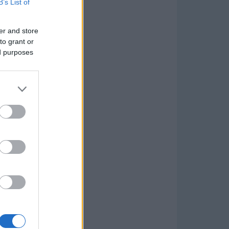
B’s List of
er and store
to grant or
ed purposes