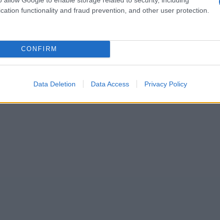
ciones como los afroamericanos a los que
cation functionality and fraud prevention, and other user protection.
bre su historia, también puede pasear por
e la extensa finca
.
CONFIRM
Data Deletion
Data Access
Privacy Policy