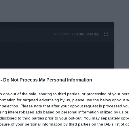
Ad
hub
Media
POWERED BY
 -
Do Not Process My Personal Information
 Viejo Sur,
Charleston
alberga un enorme
to opt-out of the sale, sharing to third parties, or processing of your per
 hermosos edificios antiguos, encantadoras
formation for targeted advertising by us, please use the below opt-out s
ísticas centenarias. La ciudad más grande y
r selection. Please note that after your opt-out request is processed y
eing interest-based ads based on personal information utilized by us or
ue fundada en 1670 y ocupa una península
disclosed to third parties prior to your opt-out. You may separately opt-
a adentro desde el Atlántico.
losure of your personal information by third parties on the IAB’s list of