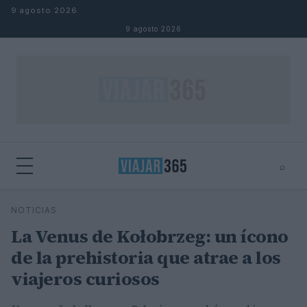
Saltar al contenido
9 agosto 2026
9 agosto 2026
⌕
⌕
×
NOTICIAS
Buscar
La Venus de Kołobrzeg: un ícono
de la prehistoria que atrae a los
viajeros curiosos