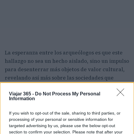
La esperanza entre los arqueólogos es que este
hallazgo no sea un hecho aislado, sino un impulso
para desenterrar más objetos de valor cultural,
revelando así más sobre las sociedades que
habitaron la región hace milenios. Mientras
tanto, la Venus de Kołobrzeg sigue cautivando a
Viajar 365 -
Do Not Process My Personal
Information
quienes la conocen, ofreciendo un vistazo a un
pasado que aún resuena en el presente.
If you wish to opt-out of the sale, sharing to third parties, or
processing of your personal or sensitive information for
En conclusión, la Venus de Kołobrzeg no solo
targeted advertising by us, please use the below opt-out
section to confirm your selection. Please note that after your
representa un testimonio del arte prehistórico,