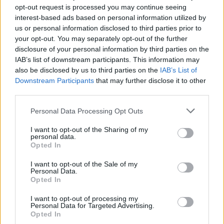
opt-out request is processed you may continue seeing
sino que también actúa como un puente hacia la
interest-based ads based on personal information utilized by
historia antigua de Polonia, donde cada rincón
us or personal information disclosed to third parties prior to
your opt-out. You may separately opt-out of the further
tiene el potencial de contar historias que han
disclosure of your personal information by third parties on the
permanecido ocultas durante siglos. ¿Te
IAB’s list of downstream participants. This information may
imaginas qué más podría estar esperando ser
also be disclosed by us to third parties on the
IAB’s List of
Downstream Participants
that may further disclose it to other
descubierto en esta fascinante región?
third parties.
Please note that this website/app uses one or more Google
Personal Data Processing Opt Outs
services and may gather and store information including but
AUTOR
not limited to your visit or usage behaviour. You may click to
I want to opt-out of the Sharing of my
Staff
personal data.
grant or deny consent to Google and its third-party tags to
Opted In
use your data for below specified purposes in below Google
consent section.
I want to opt-out of the Sale of my
Personal Data.
Opted In
I want to opt-out of processing my
Personal Data for Targeted Advertising.
Opted In