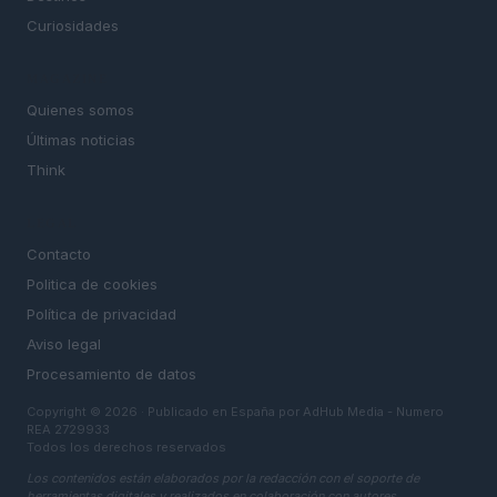
Curiosidades
MAGAZINE
Quienes somos
Últimas noticias
Think
LEGAL
Contacto
Politica de cookies
Política de privacidad
Aviso legal
Procesamiento de datos
Copyright © 2026 · Publicado en España por AdHub Media - Numero
REA 2729933
Todos los derechos reservados
Los contenidos están elaborados por la redacción con el soporte de
herramientas digitales y realizados en colaboración con autores