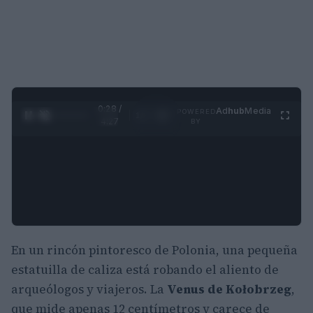
0:29 /
Ad
hub
Media
POWERED
1
/
4
4:27
BY
En un rincón pintoresco de Polonia, una pequeña
estatuilla de caliza está robando el aliento de
arqueólogos y viajeros. La
Venus de Kołobrzeg
,
que mide apenas 12 centímetros y carece de