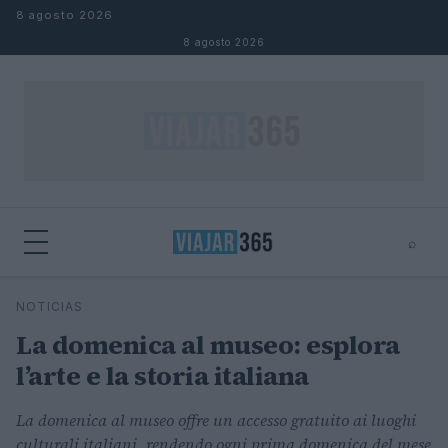
Saltar al contenido
8 agosto 2026
8 agosto 2026
⌕
⌕
×
NOTICIAS
Buscar
La domenica al museo: esplora
l’arte e la storia italiana
La domenica al museo offre un accesso gratuito ai luoghi
culturali italiani, rendendo ogni prima domenica del mese