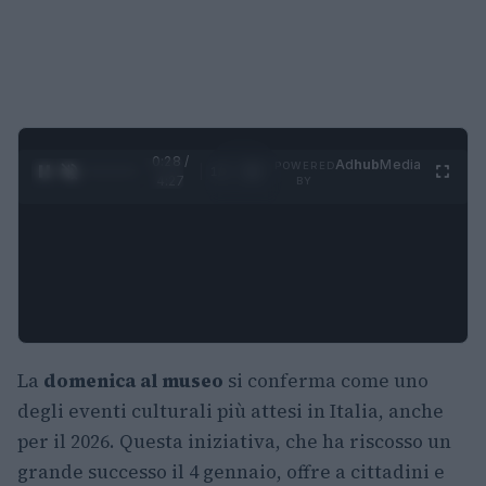
0:29 /
Ad
hub
Media
POWERED
1
/
4
4:27
BY
La
domenica al museo
si conferma come uno
degli eventi culturali più attesi in Italia, anche
per il 2026. Questa iniziativa, che ha riscosso un
grande successo il 4 gennaio, offre a cittadini e