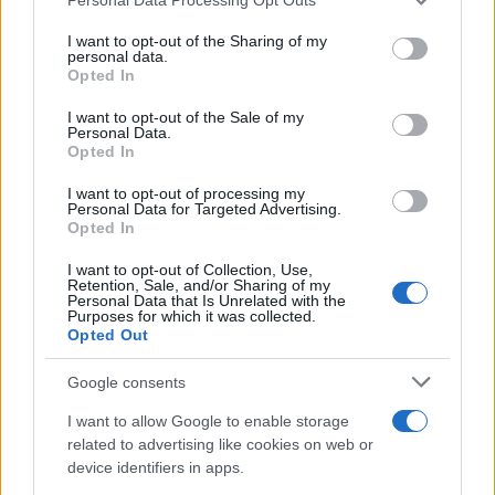
services and may gather and store information including but
not limited to your visit or usage behaviour. You may click to
I want to opt-out of the Sharing of my
personal data.
grant or deny consent to Google and its third-party tags to
Opted In
use your data for below specified purposes in below Google
consent section.
I want to opt-out of the Sale of my
Personal Data.
Opted In
I want to opt-out of processing my
Personal Data for Targeted Advertising.
Opted In
I want to opt-out of Collection, Use,
Retention, Sale, and/or Sharing of my
Personal Data that Is Unrelated with the
Purposes for which it was collected.
Opted Out
Sigue leyendo
Google consents
I want to allow Google to enable storage
NOTICIAS
related to advertising like cookies on web or
device identifiers in apps.