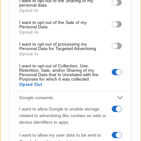
not limited to your visit or usage behaviour. You may click to
I want to opt-out of the Sharing of my
personal data.
grant or deny consent to Google and its third-party tags to
Opted In
use your data for below specified purposes in below Google
consent section.
I want to opt-out of the Sale of my
Personal Data.
Opted In
I want to opt-out of processing my
Personal Data for Targeted Advertising.
Opted In
Beneficios de la sandía para viajeros en climas cálidos
y formas creativas de incluirla en picnics
I want to opt-out of Collection, Use,
Retention, Sale, and/or Sharing of my
Diego Herrera · 2 Ago 2026
Personal Data that Is Unrelated with the
Purposes for which it was collected.
Opted Out
CURIOSIDADES
Google consents
I want to allow Google to enable storage
related to advertising like cookies on web or
device identifiers in apps.
I want to allow my user data to be sent to