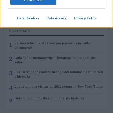
CONFIRM
Descubre los rincones ocultos y anécdotas de Berlín
Lucía Marín · 28 Jul 2026
Data Deletion
Data Access
Privacy Policy
MÁS LEÍDOS
1
Vacuna a los turistas: en qué países es posible
vacunarse
2
Guía de los monasterios tibetanos: lo que necesita
saber
3
Las 10 ciudades más visitadas del mundo: clasificación
e historia
4
Lugares para visitar en 2022 según el New York Times
5
Daksa, la bonita isla con una triste historia