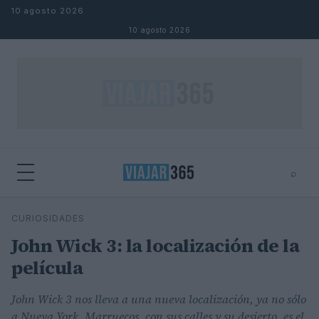
Saltar al contenido
10 agosto 2026
10 agosto 2026
⌕
⌕
×
CURIOSIDADES
Buscar
John Wick 3: la localización de la
película
John Wick 3 nos lleva a una nueva localización, ya no sólo
a Nueva York. Marruecos, con sus calles y su desierto, es el