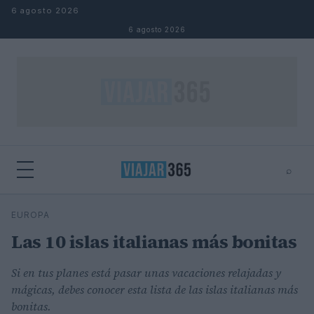
Saltar al contenido
6 agosto 2026
6 agosto 2026
⌕
⌕
×
EUROPA
Buscar
Las 10 islas italianas más bonitas
Si en tus planes está pasar unas vacaciones relajadas y
mágicas, debes conocer esta lista de las islas italianas más
bonitas.