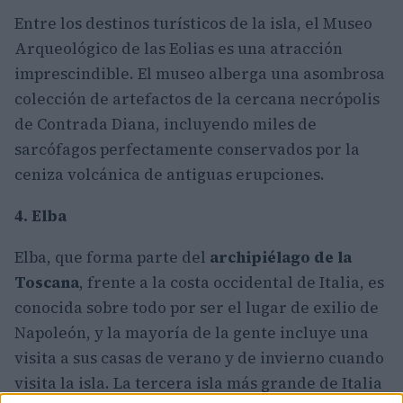
Entre los destinos turísticos de la isla, el Museo
Arqueológico de las Eolias es una atracción
imprescindible. El museo alberga una asombrosa
colección de artefactos de la cercana necrópolis
de Contrada Diana, incluyendo miles de
sarcófagos perfectamente conservados por la
ceniza volcánica de antiguas erupciones.
4. Elba
Elba, que forma parte del
archipiélago de la
Toscana
, frente a la costa occidental de Italia, es
conocida sobre todo por ser el lugar de exilio de
Napoleón, y la mayoría de la gente incluye una
visita a sus casas de verano y de invierno cuando
visita la isla. La tercera isla más grande de Italia