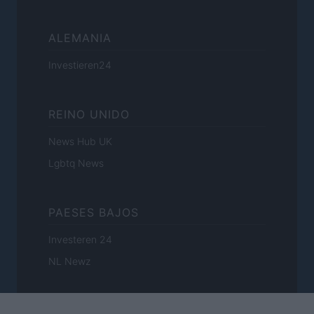
ALEMANIA
Investieren24
REINO UNIDO
News Hub UK
Lgbtq News
PAESES BAJOS
Investeren 24
NL Newz