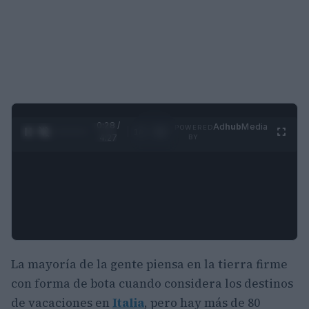
0:29 /
Ad
hub
Media
POWERED
1
/
4
4:27
BY
La mayoría de la gente piensa en la tierra firme
con forma de bota cuando considera los destinos
de vacaciones en
Italia
, pero hay más de 80