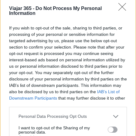
también cuenta con más de 150 playas, desde
Viajar 365 -
Do Not Process My Personal
amplias extensiones de arena hasta calas
Information
protegidas.
If you wish to opt-out of the sale, sharing to third parties, or
Los destinos de playa más populares son el
processing of your personal or sensitive information for
balneario de
Marina di Campo, la arena
targeted advertising by us, please use the below opt-out
section to confirm your selection. Please note that after your
ultrafina de Procchio y las aguas azules de
opt-out request is processed you may continue seeing
ensueño de Fetovia
. Los paseos por la zona
interest-based ads based on personal information utilized by
montañosa del interior también son actividades
us or personal information disclosed to third parties prior to
your opt-out. You may separately opt-out of the further
favoritas. Se sabe que los visitantes se
disclosure of your personal information by third parties on the
encuentran con piedras preciosas, cuarzos y
IAB’s list of downstream participants. This information may
cristales en las laderas del monte Capanne, rico
also be disclosed by us to third parties on the
IAB’s List of
Downstream Participants
that may further disclose it to other
en minerales.
third parties.
3. Capri
Please note that this website/app uses one or more Google
Personal Data Processing Opt Outs
services and may gather and store information including but
Situada en la
bahía de Nápoles, Capri es una
not limited to your visit or usage behaviour. You may click to
I want to opt-out of the Sharing of my
personal data.
isla rica en mitología e historia.
Se dice que las
grant or deny consent to Google and its third-party tags to