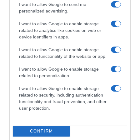
de la isla y el mar.
I want to allow Google to send me
personalized advertising.
2. Cerdeña
I want to allow Google to enable storage
related to analytics like cookies on web or
Anclada entre la península italiana y la costa del
device identifiers in apps.
norte de África, Cerdeña ha sido el hogar de una
sucesión de civilizaciones, muchas de las cuales
I want to allow Google to enable storage
related to functionality of the website or app.
han dejado su huella en la segunda isla más
grande de Italia. Desde estructuras de piedra
I want to allow Google to enable storage
related to personalization.
construidas por el pueblo conocido como nuraghi
hace 3.000 años hasta castillos e iglesias
I want to allow Google to enable storage
medievales, los visitantes interesados en la
related to security, including authentication
functionality and fraud prevention, and other
historia, la arquitectura y la cultura no
user protection.
quedarán decepcionados.
Sin embargo,
la mayoría de los viajeros vienen
CONFIRM
a Cerdeña por sus soleadas y limpias playas,