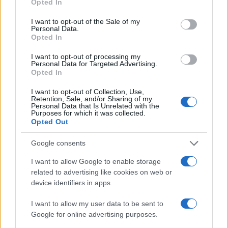
Opted In
use your data for below specified purposes in below Google
sirenas atraían aquí a los marineros a la muerte
consent section.
I want to opt-out of the Sale of my
con sus sensuales cantos. El emperador romano
Personal Data.
Opted In
Tiberio vivió aquí hasta su muerte en el año 37.
Villa Jovis, la residencia imperial del
I want to opt-out of processing my
Personal Data for Targeted Advertising.
emperador, es una de las atracciones más
Opted In
populares de la isla.
I want to opt-out of Collection, Use,
Retention, Sale, and/or Sharing of my
La atracción natural más famosa de Capri es la
Personal Data that Is Unrelated with the
Purposes for which it was collected.
Gruta Azul, una cueva frente al mar a la que se
Opted Out
puede acceder en barco cuando la marea es
Google consents
buena. La luz del sol que entra por la entrada
I want to allow Google to enable storage
convierte el agua en un azul turquesa brillante.
related to advertising like cookies on web or
El
remonte de Seggiovia, en la ciudad de
device identifiers in apps.
Anacapri, hasta la cima del Monte Solaro
es
I want to allow my user data to be sent to
también una de las actividades favoritas. El viaje
Google for online advertising purposes.
de 15 minutos ofrece unas vistas espectaculares