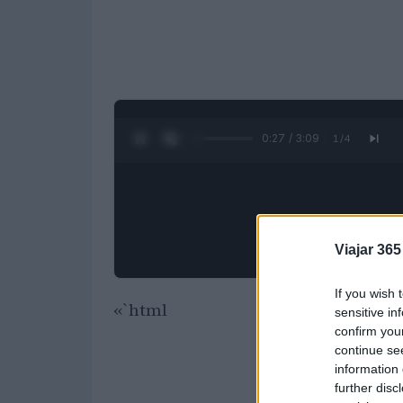
0:28 / 3:09
1
/
4
Viajar 365
If you wish 
«`html
sensitive in
confirm you
continue se
information 
further disc