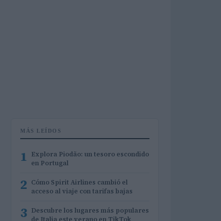
MÁS LEÍDOS
1
Explora Piodão: un tesoro escondido
en Portugal
2
Cómo Spirit Airlines cambió el
acceso al viaje con tarifas bajas
3
Descubre los lugares más populares
de Italia este verano en TikTok