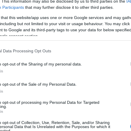
. This information may also be disclosed by us to third parties on the
IA
Participants
that may further disclose it to other third parties.
 that this website/app uses one or more Google services and may gath
including but not limited to your visit or usage behaviour. You may click 
 to Google and its third-party tags to use your data for below specifi
ogle consent section.
l Data Processing Opt Outs
o opt-out of the Sharing of my personal data.
In
o opt-out of the Sale of my Personal Data.
In
donde viajar entre países sea tan fácil como
to opt-out of processing my Personal Data for Targeted
 están dando pasos firmes hacia un acuerdo de
ing.
In
dría transformar la movilidad y la
 Este esfuerzo no solo busca fomentar el
o opt-out of Collection, Use, Retention, Sale, and/or Sharing
ersonal Data that Is Unrelated with the Purposes for which it
lected.