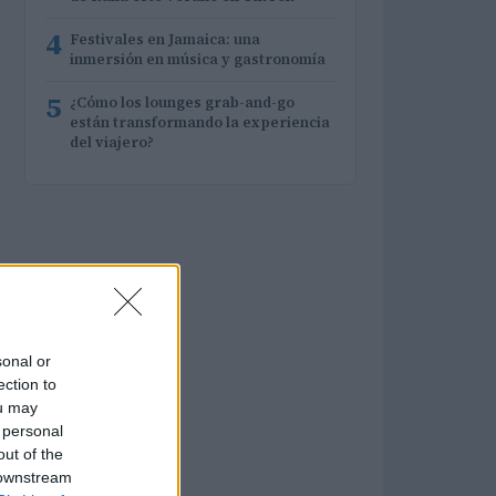
4
Festivales en Jamaica: una
inmersión en música y gastronomía
5
¿Cómo los lounges grab-and-go
están transformando la experiencia
del viajero?
sonal or
ection to
ou may
 personal
out of the
 downstream