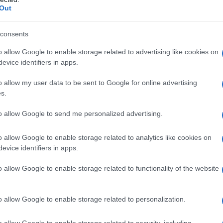
mbién representa un símbolo de cooperación
Out
 oportunidades para la industria del
consents
o allow Google to enable storage related to advertising like cookies on
 el turismo africano
evice identifiers in apps.
o allow my user data to be sent to Google for online advertising
 conversaciones de alto nivel entre el
s.
 Gambia, el Hon. Sering Modou Njie, y su
to allow Google to send me personalized advertising.
ld Lamola, durante TICAD 9 en Tokio. Ambos
ropuesta de un Acuerdo de Exención Mutua de
o allow Google to enable storage related to analytics like cookies on
e demuestra el compromiso sólido de ambos
evice identifiers in apps.
 entre sus pueblos y negocios.
o allow Google to enable storage related to functionality of the website
 no se queda ahí; también se está ampliando la
o allow Google to enable storage related to personalization.
lo institucional. Al fomentar asociaciones y
Sudáfrica buscan construir instituciones
o allow Google to enable storage related to security, including