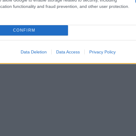
adas para enfrentar los desafíos globales y
cation functionality and fraud prevention, and other user protection.
fascinante pensar en cómo esto podría
CONFIRM
Data Deletion
Data Access
Privacy Policy