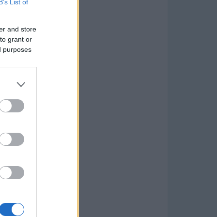
B’s List of
er and store
to grant or
ed purposes