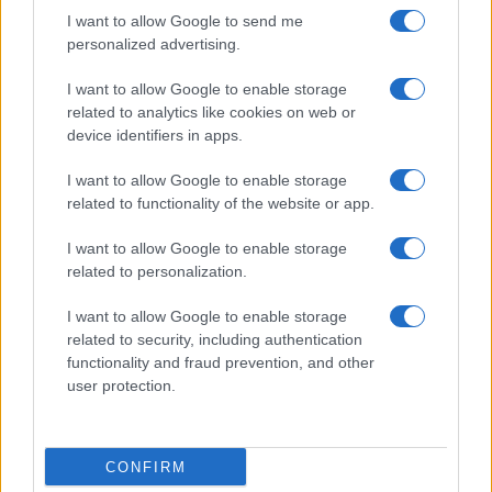
I want to allow Google to send me
personalized advertising.
I want to allow Google to enable storage
related to analytics like cookies on web or
device identifiers in apps.
Beneficios de la sandía para viajeros en climas cálidos
y formas creativas de incluirla en picnics
I want to allow Google to enable storage
Diego Herrera · 2 Ago 2026
related to functionality of the website or app.
CURIOSIDADES
I want to allow Google to enable storage
related to personalization.
I want to allow Google to enable storage
related to security, including authentication
functionality and fraud prevention, and other
user protection.
CONFIRM