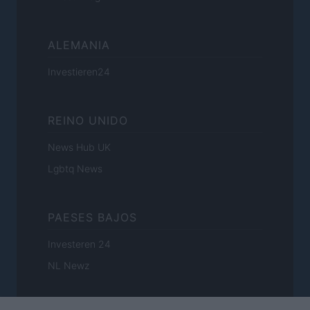
ALEMANIA
Investieren24
REINO UNIDO
News Hub UK
Lgbtq News
PAESES BAJOS
Investeren 24
NL Newz