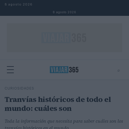
Saltar al contenido
8 agosto 2026
8 agosto 2026
⌕
⌕
×
CURIOSIDADES
Buscar
Tranvías históricos de todo el
mundo: cuáles son
Toda la información que necesita para saber cuáles son los
tranvías históricos en el mundo.