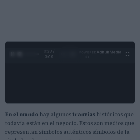
0:29 /
Ad
hub
Media
POWERED
1
/
4
3:09
BY
En el mundo
hay algunos
tranvías
históricos que
todavía están en el negocio. Estos son medios que
representan símbolos auténticos símbolos de la