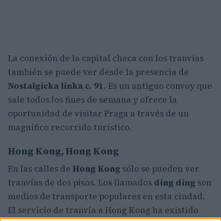
La conexión de la capital checa con los tranvías
también se puede ver desde la presencia de
Nostalgicka
linka c. 91
. Es un antiguo convoy que
sale todos los fines de semana y ofrece la
oportunidad de visitar Praga a través de un
magnífico recorrido turístico.
Hong Kong, Hong Kong
En las calles de
Hong Kong
sólo se pueden ver
tranvías de dos pisos. Los llamados
ding ding
son
medios de transporte populares en esta ciudad.
El servicio de tranvía a Hong Kong ha existido