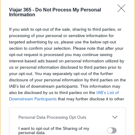
durante más de 100 años y es la forma más barata
y folclórica de pasar por la ciudad.
Viajar 365 -
Do Not Process My Personal
Information
If you wish to opt-out of the sale, sharing to third parties, or
processing of your personal or sensitive information for
targeted advertising by us, please use the below opt-out
section to confirm your selection. Please note that after your
AUTOR
Redacción Viajar365.com
opt-out request is processed you may continue seeing
interest-based ads based on personal information utilized by
us or personal information disclosed to third parties prior to
your opt-out. You may separately opt-out of the further
disclosure of your personal information by third parties on the
IAB’s list of downstream participants. This information may
also be disclosed by us to third parties on the
IAB’s List of
Downstream Participants
that may further disclose it to other
third parties.
Please note that this website/app uses one or more Google
Personal Data Processing Opt Outs
services and may gather and store information including but
not limited to your visit or usage behaviour. You may click to
I want to opt-out of the Sharing of my
personal data.
grant or deny consent to Google and its third-party tags to