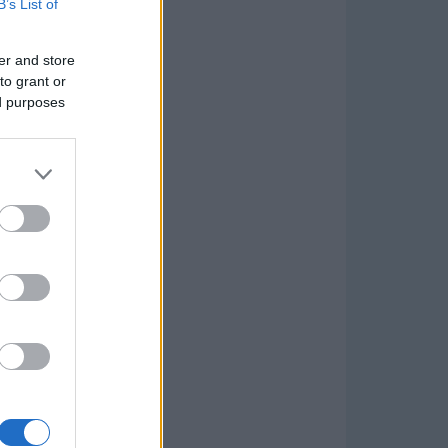
B’s List of
er and store
to grant or
ed purposes