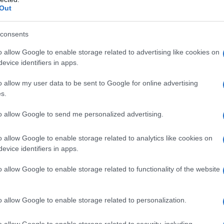
Out
ro musical
que más te apasiona. Los
consents
un género específico, como rock, electrónica,
ático del rock, festivales como
Rock in Rio
o
o allow Google to enable storage related to advertising like cookies on
evice identifiers in apps.
a los amantes de la música electrónica,
n opciones destacadas.
o allow my user data to be sent to Google for online advertising
s.
to allow Google to send me personalized advertising.
tor crucial. Algunos festivales se celebran en
o allow Google to enable storage related to analytics like cookies on
evice identifiers in apps.
playas, mientras que otros tienen lugar en
biente relajado, considera festivales en
o allow Google to enable storage related to functionality of the website
o, si te gusta la vida urbana, festivales en
ueva York podrían ser más atractivos.
o allow Google to enable storage related to personalization.
o allow Google to enable storage related to security, including