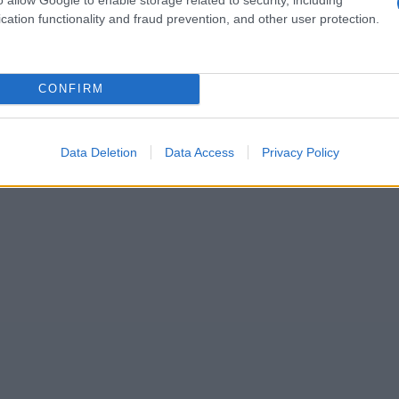
s
cation functionality and fraud prevention, and other user protection.
de la planificación. Además de los hoteles
alternativos
como
camping
hostales
o incluso
CONFIRM
vés de plataformas como Airbnb. Estos
ino que también ofrecen una experiencia más
Data Deletion
Data Access
Privacy Policy
 al festival.