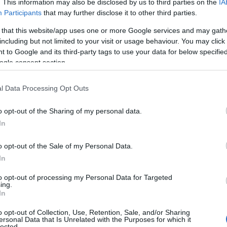
. This information may also be disclosed by us to third parties on the
IA
rando que tu experiencia sea inolvidable.
Participants
that may further disclose it to other third parties.
 that this website/app uses one or more Google services and may gath
including but not limited to your visit or usage behaviour. You may click 
 to Google and its third-party tags to use your data for below specifi
ogle consent section.
l Data Processing Opt Outs
o opt-out of the Sharing of my personal data.
In
o opt-out of the Sale of my Personal Data.
In
to opt-out of processing my Personal Data for Targeted
ing.
In
o opt-out of Collection, Use, Retention, Sale, and/or Sharing
ersonal Data that Is Unrelated with the Purposes for which it
musical
lected.