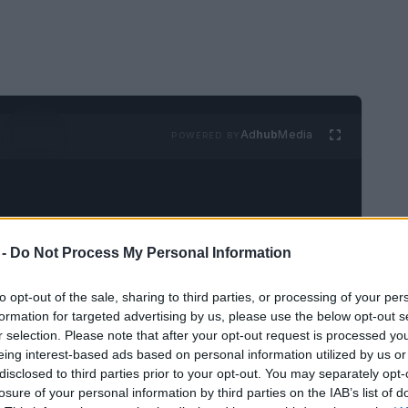
Ad
hub
Media
POWERED BY
 -
Do Not Process My Personal Information
to opt-out of the sale, sharing to third parties, or processing of your per
periencia única que combina
formation for targeted advertising by us, please use the below opt-out s
 Sin embargo, elegir el festival adecuado
r selection. Please note that after your opt-out request is processed y
eing interest-based ads based on personal information utilized by us or
n variedad de opciones disponibles. Este
disclosed to third parties prior to your opt-out. You may separately opt-
eso de selección basado en
género
losure of your personal information by third parties on the IAB’s list of