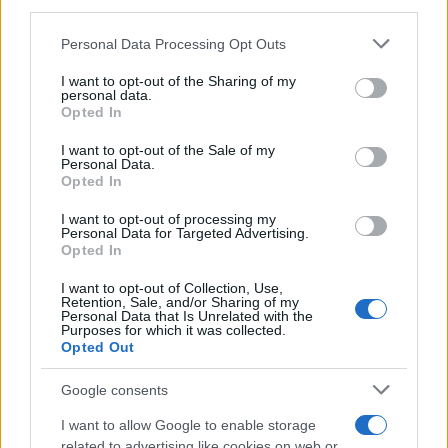
third parties.
inversión valga la pena.
Please note that this website/app uses one or more Google
Personal Data Processing Opt Outs
Mientras que algunas líneas de cruceros ofrecen
services and may gather and store information including but
not limited to your visit or usage behaviour. You may click to
I want to opt-out of the Sharing of my
una
experiencia todo incluido
con servicios
personal data.
grant or deny consent to Google and its third-party tags to
Opted In
premium, otras se enfocan en un público más
use your data for below specified purposes in below Google
consciente de su presupuesto, lo que da lugar a
consent section.
I want to opt-out of the Sale of my
Personal Data.
gastos diferentes. En este artículo, analizaremos
Opted In
la estructura de precios de los cruceros fluviales,
I want to opt-out of processing my
destacando las inclusiones y los posibles costos
Personal Data for Targeted Advertising.
Opted In
adicionales.0
I want to opt-out of Collection, Use,
Retention, Sale, and/or Sharing of my
Personal Data that Is Unrelated with the
Purposes for which it was collected.
AUTOR
Opted Out
Staff
Google consents
I want to allow Google to enable storage
related to advertising like cookies on web or