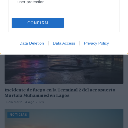
user protection.
NOTICIAS
CONFIRM
Data Deletion
Data Access
Privacy Policy
Incidente de fuego en la Terminal 2 del aeropuerto
Murtala Muhammed en Lagos
Lucía Marín · 4 Ago 2026
NOTICIAS