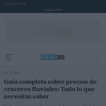
Saltar al contenido
7 agosto 2026
7 agosto 2026
⌕
⌕
×
NOTICIAS
Buscar
Guía completa sobre precios de
cruceros fluviales: Todo lo que
necesitas saber