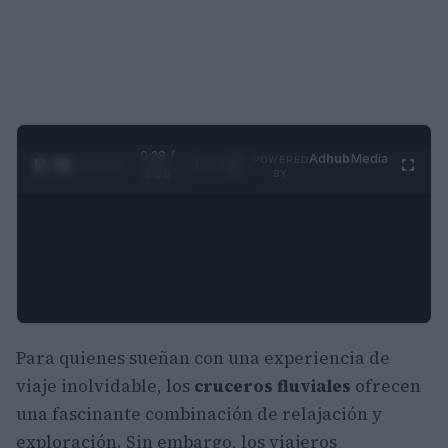
0:29 /
Ad
hub
Media
POWERED
1
/
4
3:55
BY
Para quienes sueñan con una experiencia de
viaje inolvidable, los
cruceros fluviales
ofrecen
una fascinante combinación de relajación y
exploración. Sin embargo, los viajeros