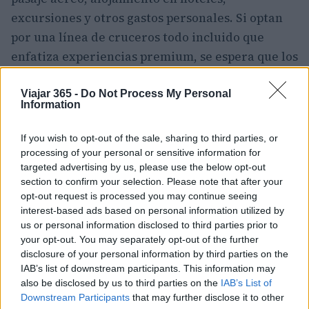
excursiones y otros gastos personales. Si optan
por una línea de cruceros todo incluido que
enfatiza experiencias premium, se espera que los
costos aumenten significativamente.
Viajar 365 -
Do Not Process My Personal
Information
Aunque el precio puede parecer elevado, vale la
pena compararlo con el costo de los cruceros en
If you wish to opt-out of the sale, sharing to third parties, or
barcos grandes, que pueden alcanzar precios
processing of your personal or sensitive information for
similares o incluso superiores. Por ejemplo, los
targeted advertising by us, please use the below opt-out
section to confirm your selection. Please note that after your
barcos más nuevos de líneas importantes como
opt-out request is processed you may continue seeing
Royal Caribbean también pueden costar miles de
interest-based ads based on personal information utilized by
dólares por persona, especialmente para
us or personal information disclosed to third parties prior to
your opt-out. You may separately opt-out of the further
itinerarios de alta demanda. Además, los
disclosure of your personal information by third parties on the
cruceros fluviales a menudo brindan una
IAB’s list of downstream participants. This information may
oportunidad única para explorar diversos
also be disclosed by us to third parties on the
IAB’s List of
Downstream Participants
that may further disclose it to other
destinos en Europa y Asia, lo que hace que la