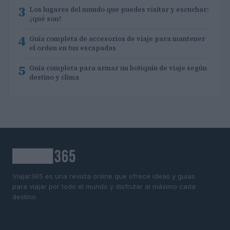
3
Los lugares del mundo que puedes visitar y escuchar:
¿qué son?
4
Guía completa de accesorios de viaje para mantener
el orden en tus escapadas
5
Guía completa para armar un botiquín de viaje según
destino y clima
Viajar365 es una revista online que ofrece ideas y guías
para viajar por todo el mundo y disfrutar al máximo cada
destino.
SECCIONES