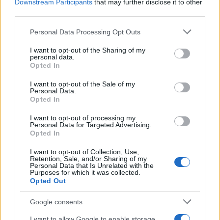
Downstream Participants
that may further disclose it to other
third parties.
Please note that this website/app uses one or more Google
Personal Data Processing Opt Outs
services and may gather and store information including but
not limited to your visit or usage behaviour. You may click to
I want to opt-out of the Sharing of my
personal data.
grant or deny consent to Google and its third-party tags to
Opted In
use your data for below specified purposes in below Google
consent section.
I want to opt-out of the Sale of my
Personal Data.
Opted In
I want to opt-out of processing my
Personal Data for Targeted Advertising.
Opted In
I want to opt-out of Collection, Use,
Retention, Sale, and/or Sharing of my
Personal Data that Is Unrelated with the
Purposes for which it was collected.
Opted Out
Google consents
I want to allow Google to enable storage