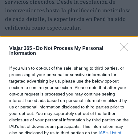
servicios ofrecidos. Desde la resolución de
inconvenientes hasta la planificación meticulosa
de cada detalle, la experiencia en Perú ha sido
calificada como espectacular.
Con su clima favorable, festividades
Viajar 365 -
Do Not Process My Personal
tradicionales y una amplia gama de experiencias
Information
únicas, este destino promete aventuras
inolvidables y momentos de pura magia.
If you wish to opt-out of the sale, sharing to third parties, or
processing of your personal or sensitive information for
targeted advertising by us, please use the below opt-out
section to confirm your selection. Please note that after your
AUTOR
opt-out request is processed you may continue seeing
Carla Vidal
interest-based ads based on personal information utilized by
us or personal information disclosed to third parties prior to
Carla Vidal escribe sobre ciudades y cultura.
your opt-out. You may separately opt-out of the further
Sabe emparejar un destino con el clima de la
disclosure of your personal information by third parties on the
semana, de plazas soleadas a dias de museo
IAB’s list of downstream participants. This information may
sin lluvia.
also be disclosed by us to third parties on the
IAB’s List of