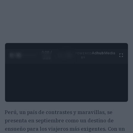
0:29 /
Ad
hub
Media
POWERED
1
/
4
3:55
BY
Perú, un país de contrastes y maravillas, se
presenta en septiembre como un destino de
ensueño para los viajeros más exigentes. Con un