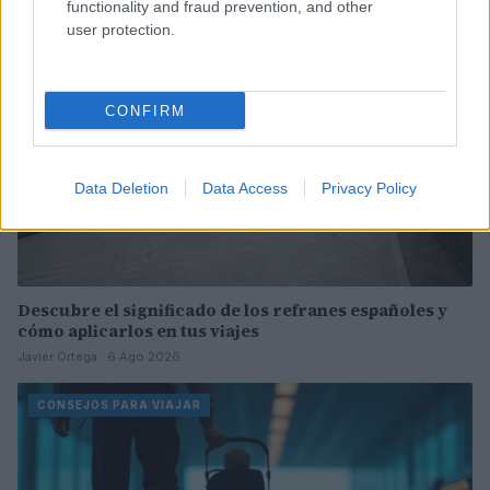
functionality and fraud prevention, and other
CONSEJOS PARA VIAJAR
user protection.
CONFIRM
Data Deletion
Data Access
Privacy Policy
Descubre el significado de los refranes españoles y
cómo aplicarlos en tus viajes
Javier Ortega · 6 Ago 2026
CONSEJOS PARA VIAJAR