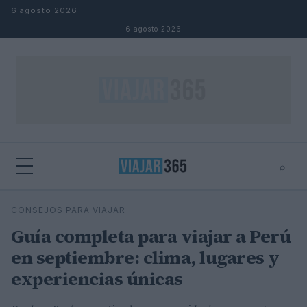
Saltar al contenido
6 agosto 2026
6 agosto 2026
⌕
⌕
×
CONSEJOS PARA VIAJAR
Buscar
Guía completa para viajar a Perú
en septiembre: clima, lugares y
experiencias únicas