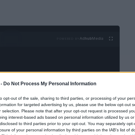
Ad
hub
Media
POWERED BY
 -
Do Not Process My Personal Information
sciplina que combina la emoción de correr de
to opt-out of the sale, sharing to third parties, or processing of your per
icos de la montaña. A diferencia del trail
formation for targeted advertising by us, please use the below opt-out s
r selection. Please note that after your opt-out request is processed y
iere una preparación específica en cuanto a
eing interest-based ads based on personal information utilized by us or
s de seguridad
.
disclosed to third parties prior to your opt-out. You may separately opt-
losure of your personal information by third parties on the IAB’s list of