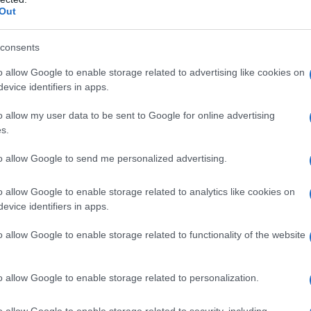
rrer de noche puede ser una experiencia
Out
es bajo la luz de la luna y las estrellas.
consents
spectos esenciales del trail running
o allow Google to enable storage related to advertising like cookies on
rio, la planificación de rutas, los
evice identifiers in apps.
trición adecuada para esfuerzos nocturnos.
o allow my user data to be sent to Google for online advertising
principiantes y parejas de entrenamiento.
s.
to allow Google to send me personalized advertising.
rail running nocturno
o allow Google to enable storage related to analytics like cookies on
rantizar la seguridad y el disfrute de la
evice identifiers in apps.
allan los elementos más importantes:
o allow Google to enable storage related to functionality of the website
o allow Google to enable storage related to personalization.
o allow Google to enable storage related to security, including