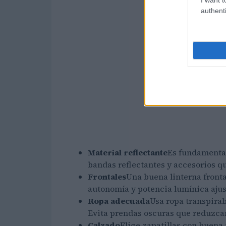
authenti
Material reflectante
Es fundamental 
bandas reflectantes y accesorios qu
Frontales
Una buena linterna front
autonomía y potencia lumínica ajus
Ropa adecuada
Usa ropa transpirabl
Evita prendas oscuras que reduzcan
Calzado
Elige zapatillas con buena