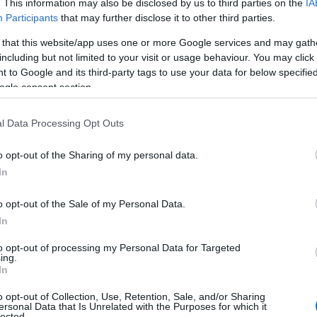
. This information may also be disclosed by us to third parties on the
IA
Participants
that may further disclose it to other third parties.
 that this website/app uses one or more Google services and may gath
including but not limited to your visit or usage behaviour. You may click 
 to Google and its third-party tags to use your data for below specifi
ogle consent section.
l Data Processing Opt Outs
o opt-out of the Sharing of my personal data.
In
o opt-out of the Sale of my Personal Data.
In
to opt-out of processing my Personal Data for Targeted
ing.
In
enes buscan un desafío adicional, ya que la
o opt-out of Collection, Use, Retention, Sale, and/or Sharing
nente de dificultad y requiere una mayor
ersonal Data that Is Unrelated with the Purposes for which it
lected.