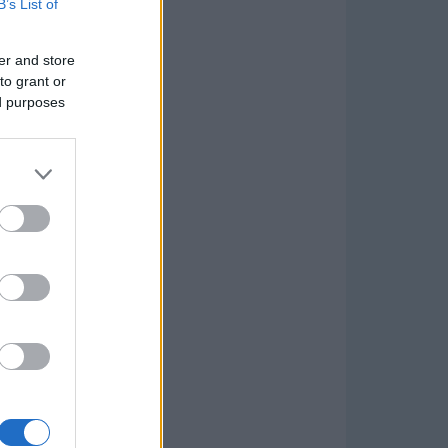
B’s List of
er and store
to grant or
ed purposes