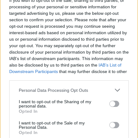
If you wish to opt-out of the sale, sharing to third parties, or
imaginas poder financiar tu próximo viaje solo
processing of your personal or sensitive information for
targeted advertising by us, please use the below opt-out
con las recompensas?
section to confirm your selection. Please note that after your
opt-out request is processed you may continue seeing
Recuerda, aunque una tarjeta pueda ofrecer un
interest-based ads based on personal information utilized by
gran porcentaje de devolución en efectivo, es
us or personal information disclosed to third parties prior to
fundamental considerar todos los aspectos de su
your opt-out. You may separately opt-out of the further
disclosure of your personal information by third parties on the
oferta, incluyendo las tasas anuales y los
IAB’s list of downstream participants. This information may
beneficios adicionales, para tomar una decisión
also be disclosed by us to third parties on the
IAB’s List of
informada. Así, cada compra será más que un
Downstream Participants
that may further disclose it to other
third parties.
simple gasto, será una inversión en tus sueños.
Please note that this website/app uses one or more Google
Personal Data Processing Opt Outs
«`
services and may gather and store information including but
not limited to your visit or usage behaviour. You may click to
I want to opt-out of the Sharing of my
personal data.
grant or deny consent to Google and its third-party tags to
Opted In
use your data for below specified purposes in below Google
AUTOR
consent section.
I want to opt-out of the Sale of my
Staff
Personal Data.
Opted In