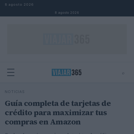
Saltar al contenido
8 agosto 2026
8 agosto 2026
⌕
⌕
×
NOTICIAS
Buscar
Guía completa de tarjetas de
crédito para maximizar tus
compras en Amazon