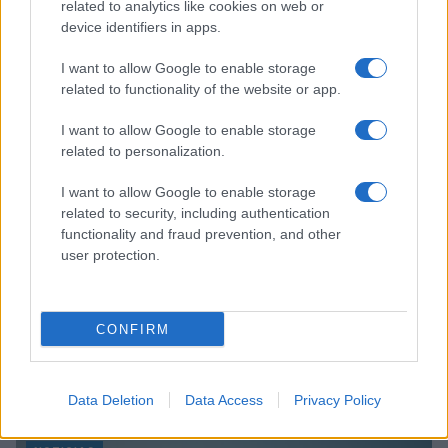
related to analytics like cookies on web or
Sigue leyendo
device identifiers in apps.
I want to allow Google to enable storage
NOTICIAS
related to functionality of the website or app.
I want to allow Google to enable storage
related to personalization.
I want to allow Google to enable storage
related to security, including authentication
functionality and fraud prevention, and other
user protection.
CONFIRM
Incidente de fuego en la Terminal 2 del aeropuerto
Murtala Muhammed en Lagos
Data Deletion
Data Access
Privacy Policy
Lucía Marín · 4 Ago 2026