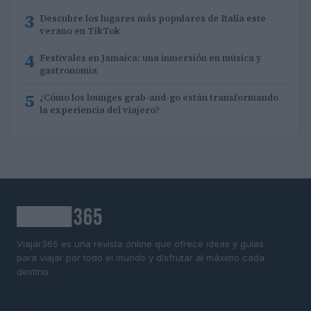
3
Descubre los lugares más populares de Italia este
verano en TikTok
4
Festivales en Jamaica: una inmersión en música y
gastronomía
5
¿Cómo los lounges grab-and-go están transformando
la experiencia del viajero?
Viajar365 es una revista online que ofrece ideas y guías
para viajar por todo el mundo y disfrutar al máximo cada
destino.