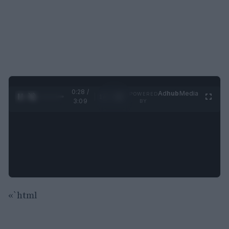
0:29 /
Ad
hub
Media
POWERED
1
/
4
3:09
BY
«`html