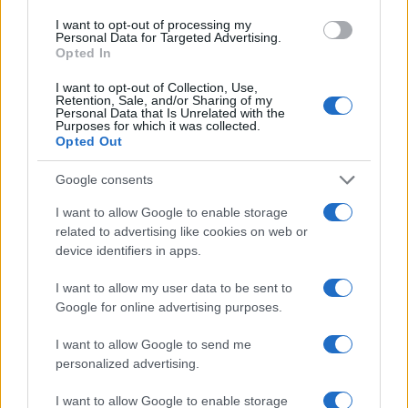
I want to opt-out of processing my
Personal Data for Targeted Advertising.
Opted In
Sigue leyendo
I want to opt-out of Collection, Use,
Retention, Sale, and/or Sharing of my
Personal Data that Is Unrelated with the
CURIOSIDADES
Purposes for which it was collected.
Opted Out
Google consents
I want to allow Google to enable storage
related to advertising like cookies on web or
device identifiers in apps.
I want to allow my user data to be sent to
Google for online advertising purposes.
I want to allow Google to send me
personalized advertising.
Beneficios de la sandía para viajeros en climas cálidos
y formas creativas de incluirla en picnics
I want to allow Google to enable storage