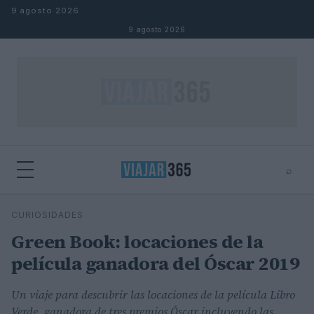
Saltar al contenido
9 agosto 2026
9 agosto 2026
⌕
⌕
×
CURIOSIDADES
Buscar
Green Book: locaciones de la
película ganadora del Óscar 2019
Un viaje para descubrir las locaciones de la película Libro
Verde, ganadora de tres premios Óscar incluyendo las