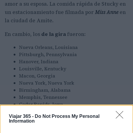
amor a su esposa. La comida rápida de Stucky en
un estacionamiento fue filmada por
Miss Anne
en
la ciudad de Amite.
En cambio, los
de la gira
fueron:
Nueva Orleans, Louisiana
Pittsburgh, Pennsylvania
Hanover, Indiana
Louisville, Kentucky
Macon, Georgia
Nueva York, Nueva York
Birmingham, Alabama
Memphis, Tennessee
Cedar Rapids, Iowa
Viajar 365 -
Do Not Process My Personal
Information
AUTOR