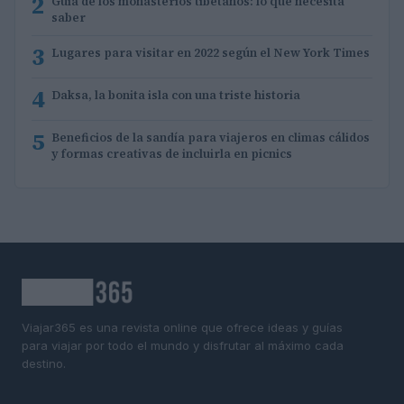
2
Guía de los monasterios tibetanos: lo que necesita
saber
3
Lugares para visitar en 2022 según el New York Times
4
Daksa, la bonita isla con una triste historia
5
Beneficios de la sandía para viajeros en climas cálidos
y formas creativas de incluirla en picnics
Viajar365 es una revista online que ofrece ideas y guías
para viajar por todo el mundo y disfrutar al máximo cada
destino.