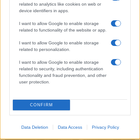
Diego Herrera · 2 Ago 2026
related to analytics like cookies on web or
device identifiers in apps.
CURIOSIDADES
I want to allow Google to enable storage
related to functionality of the website or app.
I want to allow Google to enable storage
related to personalization.
I want to allow Google to enable storage
related to security, including authentication
functionality and fraud prevention, and other
user protection.
Descubre los secretos de Berlín con estas
CONFIRM
curiosidades y mini rutas
Carla Vidal · 28 Jul 2026
Data Deletion
Data Access
Privacy Policy
CURIOSIDADES