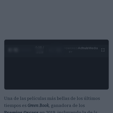
0:29 /
Ad
hub
Media
POWERED
1
/
4
3:19
BY
Una de las películas más bellas de los últimos
tiempos es
Green Book
,
ganadora de los
Premios Oscars
en 2019, incluyendo la de
la