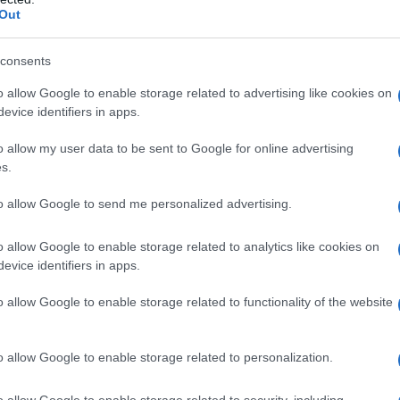
nte una fase de privatización y
Out
r al aeropuerto como un
hub
competitivo en
e la región siciliana,
Renato Schifani
, ha
consents
de esta transformación.
o allow Google to enable storage related to advertising like cookies on
evice identifiers in apps.
isti?
o allow my user data to be sent to Google for online advertising
s.
l con una carrera amplia y diversa, que
to allow Google to send me personalized advertising.
ta en
Fiat
, donde ocupó roles clave en el
a fue solo el inicio de un trayecto que lo
o allow Google to enable storage related to analytics like cookies on
tacada en el ámbito del transporte italiano.
evice identifiers in apps.
ato Italiane
, donde tuvo un papel
o allow Google to enable storage related to functionality of the website
ros, contribuyendo a redefinir el concepto de
Battisti ha sido el CEO y director general de
o allow Google to enable storage related to personalization.
emostrando su capacidad estratégica para
constante evolución.
o allow Google to enable storage related to security, including