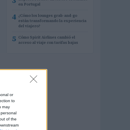
3
en Portugal
4
¿Cómo los lounges grab-and-go
están transformando la experiencia
del viajero?
5
Cómo Spirit Airlines cambió el
acceso al viaje con tarifas bajas
sonal or
ection to
ou may
 personal
out of the
 downstream