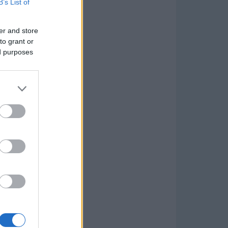
B’s List of
er and store
to grant or
ed purposes