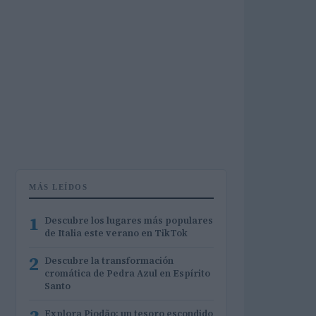
MÁS LEÍDOS
1
Descubre los lugares más populares
de Italia este verano en TikTok
2
Descubre la transformación
cromática de Pedra Azul en Espírito
Santo
Explora Piodão: un tesoro escondido