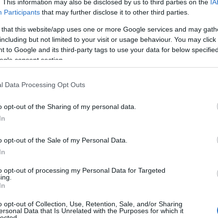
. This information may also be disclosed by us to third parties on the
IA
Participants
that may further disclose it to other third parties.
 that this website/app uses one or more Google services and may gath
including but not limited to your visit or usage behaviour. You may click 
 to Google and its third-party tags to use your data for below specifi
ogle consent section.
l Data Processing Opt Outs
o opt-out of the Sharing of my personal data.
In
o opt-out of the Sale of my Personal Data.
In
uerto Falcone Borsellino de Palermo, la
to opt-out of processing my Personal Data for Targeted
Battisti
como administrador delegado de
ing.
In
 en la trayectoria de esta importante
ealmente esta decisión? No se trata solo de
o opt-out of Collection, Use, Retention, Sale, and/or Sharing
ersonal Data that Is Unrelated with the Purposes for which it
lected.