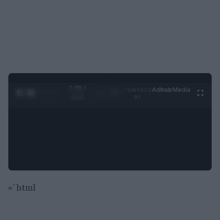
0:29 /
Ad
hub
Media
POWERED
1
/
4
3:55
BY
«`html