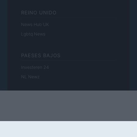
REINO UNIDO
News Hub UK
Lgbtq News
PAESES BAJOS
Investeren 24
NL Newz