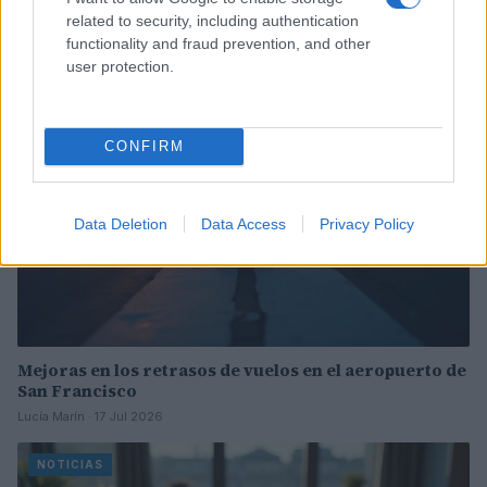
related to security, including authentication
Lucía Marín · 4 Ago 2026
functionality and fraud prevention, and other
user protection.
NOTICIAS
CONFIRM
Data Deletion
Data Access
Privacy Policy
Mejoras en los retrasos de vuelos en el aeropuerto de
San Francisco
Lucía Marín · 17 Jul 2026
NOTICIAS