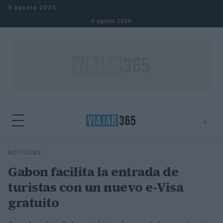
Saltar al contenido
9 agosto 2026
9 agosto 2026
⌕
⌕
×
NOTICIAS
Buscar
Gabon facilita la entrada de
turistas con un nuevo e-Visa
gratuito