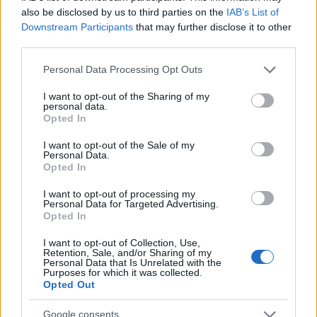
AUTOR
also be disclosed by us to third parties on the
IAB’s List of
Staff
Downstream Participants
that may further disclose it to other
third parties.
Please note that this website/app uses one or more Google
Personal Data Processing Opt Outs
services and may gather and store information including but
not limited to your visit or usage behaviour. You may click to
I want to opt-out of the Sharing of my
personal data.
grant or deny consent to Google and its third-party tags to
Opted In
use your data for below specified purposes in below Google
consent section.
I want to opt-out of the Sale of my
Personal Data.
Opted In
I want to opt-out of processing my
Personal Data for Targeted Advertising.
Opted In
I want to opt-out of Collection, Use,
Retention, Sale, and/or Sharing of my
Personal Data that Is Unrelated with the
Purposes for which it was collected.
Opted Out
Google consents