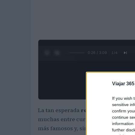
0:27 / 3:09
1
/
4
Viajar 365
If you wish 
sensitive in
La tan esperada
reunión de Friends
confirm you
continue se
muchas entre curiosidades, locación de
information 
más famosos y, sin duda, muchas risa
further disc