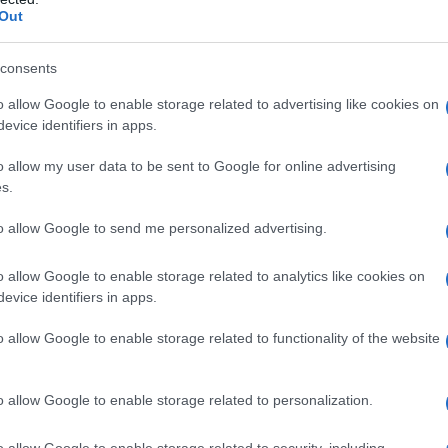
osidad y locación
Out
e todavía nos hace compañía gracias a las
consents
Max que pone a disposición de los
o allow Google to enable storage related to advertising like cookies on
evice identifiers in apps.
ro cuyo fin nunca ha sido realmente digerido
7 años del final de la serie, el elenco se
o allow my user data to be sent to Google for online advertising
s.
a y emocionante reunión, con una locación
 curiosidades
.
to allow Google to send me personalized advertising.
r Aniston, Courteney Cox, Lisa Kudrow,
o allow Google to enable storage related to analytics like cookies on
evice identifiers in apps.
vid Schwimmer una vez más juntos en
o allow Google to enable storage related to functionality of the website
 la oportunidad de apegarnos a todos los
o allow Google to enable storage related to personalization.
Monica, Chandler y Phoebe, de Friends
.
te los 236 episodios totales, y las risas nos
o allow Google to enable storage related to security, including