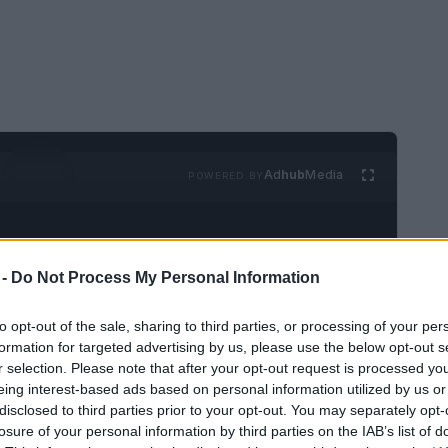
Ad
hub
Media
POWERED BY
 -
Do Not Process My Personal Information
to opt-out of the sale, sharing to third parties, or processing of your per
formation for targeted advertising by us, please use the below opt-out s
está a punto de salir y las sorpresas serán
r selection. Please note that after your opt-out request is processed y
eing interest-based ads based on personal information utilized by us or
 la serie televisiva, desfiles de los trajes
disclosed to third parties prior to your opt-out. You may separately opt-
s. Pero, ¿Dónde se filmó el especial?
losure of your personal information by third parties on the IAB’s list of