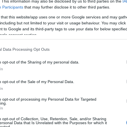
 reunión y los lugares que serán el telón de
. This information may also be disclosed by us to third parties on the
IA
Participants
that may further disclose it to other third parties.
 that this website/app uses one or more Google services and may gath
including but not limited to your visit or usage behaviour. You may click 
 to Google and its third-party tags to use your data for below specifi
ogle consent section.
l Data Processing Opt Outs
o opt-out of the Sharing of my personal data.
In
o opt-out of the Sale of my Personal Data.
In
to opt-out of processing my Personal Data for Targeted
ing.
In
o opt-out of Collection, Use, Retention, Sale, and/or Sharing
ersonal Data that Is Unrelated with the Purposes for which it
lected.