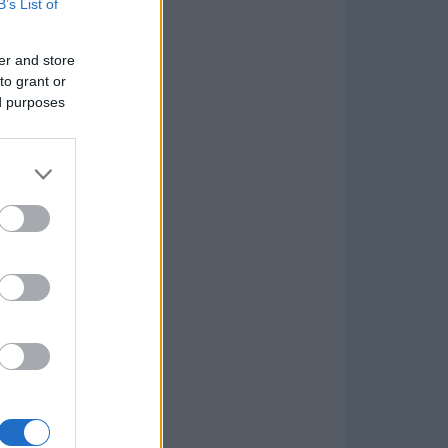
B’s List of
er and store
to grant or
ed purposes