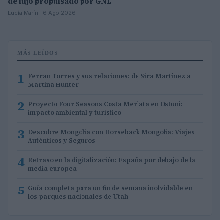
de lujo propulsado por GNL
Lucía Marín · 6 Ago 2026
MÁS LEÍDOS
1
Ferran Torres y sus relaciones: de Sira Martínez a
Martina Hunter
2
Proyecto Four Seasons Costa Merlata en Ostuni:
impacto ambiental y turístico
3
Descubre Mongolia con Horseback Mongolia: Viajes
Auténticos y Seguros
4
Retraso en la digitalización: España por debajo de la
media europea
5
Guía completa para un fin de semana inolvidable en
los parques nacionales de Utah