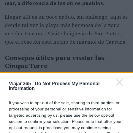
mar, a diferencia de los otros pueblos.
Llegar allí es un poco arduo, sin embargo, aquí es
donde tal vez la playa más hermosa de la zona
acecha; Guvano . Visite la iglesia de San Pietro,
que el rosetón está hecho de mármol de Carrara.
Consejos útiles para visitar las
Cinque Terre
Visita La Spezia
y deje su equipaje voluminoso
en una sala de consigna de equipaje como
Viajar 365 -
Do Not Process My Personal
Information
StowandGo.eu
Utiliza los tenis deportivos: el camino del amor
If you wish to opt-out of the sale, sharing to third parties, or
no se puede hacer en sandalias, se necesita
processing of your personal or sensitive information for
zapatillas
targeted advertising by us, please use the below opt-out
Para visitar Cinque Terre hay dos
tarjetas
. Con
section to confirm your selection. Please note that after your
7,5 euros se pueden visitar museos, parques y
opt-out request is processed you may continue seeing