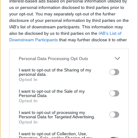
muchas otras cosas. Si quieres añadir la
interest-based ads based on personal information utilized by
posibilidad de viajar en tren desde y hacia La
us or personal information disclosed to third parties prior to
your opt-out. You may separately opt-out of the further
Spezia hay una tarjeta especial a un coste de 16
disclosure of your personal information by third parties on the
euros.
IAB’s list of downstream participants. This information may
also be disclosed by us to third parties on the
IAB’s List of
Downstream Participants
that may further disclose it to other
third parties.
AUTOR
Redacción Viajar365.com
Please note that this website/app uses one or more Google
Personal Data Processing Opt Outs
services and may gather and store information including but
not limited to your visit or usage behaviour. You may click to
I want to opt-out of the Sharing of my
personal data.
grant or deny consent to Google and its third-party tags to
Opted In
use your data for below specified purposes in below Google
consent section.
I want to opt-out of the Sale of my
Personal Data.
Opted In
I want to opt-out of processing my
Personal Data for Targeted Advertising.
Opted In
I want to opt-out of Collection, Use,