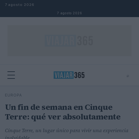
Saltar al contenido
7 agosto 2026
7 agosto 2026
⌕
⌕
×
EUROPA
Buscar
Un fin de semana en Cinque
Terre: qué ver absolutamente
Cinque Terre, un lugar único para vivir una experiencia
inolvidable.