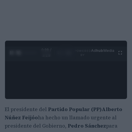
0:29 /
Ad
hub
Media
POWERED
1
/
4
3:19
BY
El presidente del
Partido Popular (PP)
Alberto
Núñez Feijóo
ha hecho un llamado urgente al
presidente del Gobierno,
Pedro Sánchez
para