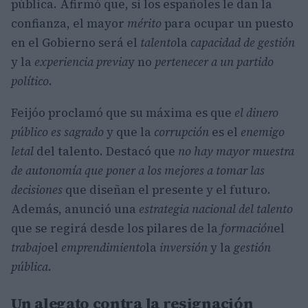
pública. Afirmó que, si los españoles le dan la
confianza, el mayor
mérito
para ocupar un puesto
en el Gobierno será el
talento
la
capacidad de gestión
y la
experiencia previa
y no
pertenecer a un partido
político
.
Feijóo proclamó que su máxima es que
el dinero
público es sagrado
y que la
corrupción
es el
enemigo
letal
del talento. Destacó que
no hay mayor muestra
de autonomía que poner a los mejores a tomar las
decisiones
que diseñan el presente y el futuro.
Además, anunció una
estrategia nacional del talento
que se regirá desde los pilares de la
formación
el
trabajo
el
emprendimiento
la
inversión
y la
gestión
pública
.
Un alegato contra la resignación