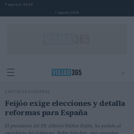
Saltar al contenido
7 agosto 2026
7 agosto 2026
⌕
⌕
×
CAPITALES EUROPEAS
Buscar
Feijóo exige elecciones y detalla
reformas para España
El presidente del PP, Alberto Núñez Feijóo, ha pedido al
presidente del Gobierno, Pedro Sánchez, que convoque