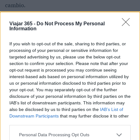
cambio.
Viajar 365 -
Do Not Process My Personal
Information
AUTOR
Diego Morales
If you wish to opt-out of the sale, sharing to third parties, or
Diego Morales escribe igual de bien sobre la
processing of your personal or sensitive information for
táctica de un derbi madrileño y una ruta
targeted advertising by us, please use the below opt-out
gastronómica por Asturias. Periodismo
section to confirm your selection. Please note that after your
deportivo con contexto y crónica de viaje
opt-out request is processed you may continue seeing
con itinerario real.
interest-based ads based on personal information utilized by
us or personal information disclosed to third parties prior to
your opt-out. You may separately opt-out of the further
disclosure of your personal information by third parties on the
IAB’s list of downstream participants. This information may
also be disclosed by us to third parties on the
IAB’s List of
Downstream Participants
that may further disclose it to other
third parties.
Please note that this website/app uses one or more Google
Personal Data Processing Opt Outs
services and may gather and store information including but