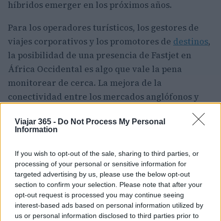
híbridos emerger en los próximos años.
Para los operadores turísticos, los gestores de
viajes corporativos y los promotores de
destinos
,
la posibilidad de una presencia de Fastjet en
África Occidental es algo que vale la pena
monitorear de cerca. La mejora de la
conectividad entre los mercados anglófonos y
francófonos ha sido identificada durante mucho
Viajar 365 -
Do Not Process My Personal
tiempo como un cuello de botella en el desarrollo
Information
del turismo en África, y cualquier nueva
aerolínea de bajo costo o híbrida que ingrese a
If you wish to opt-out of the sale, sharing to third parties, or
processing of your personal or sensitive information for
este espacio podría ayudar a desbloquear nuevos
targeted advertising by us, please use the below opt-out
corredores de ocio, oportunidades de viajes de
section to confirm your selection. Please note that after your
incentivo y flujos comerciales regionales.
opt-out request is processed you may continue seeing
interest-based ads based on personal information utilized by
La marca Fastjet lleva reconocimiento entre los
us or personal information disclosed to third parties prior to