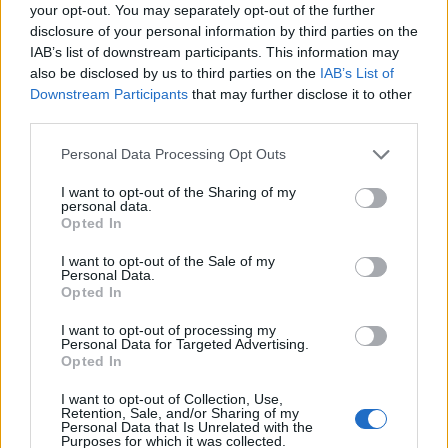
your opt-out. You may separately opt-out of the further
viajeros africanos, particularmente por su
disclosure of your personal information by third parties on the
posicionamiento sin frills y asequible, atributos
IAB’s list of downstream participants. This information may
que resuenan fuertemente con una clase media
also be disclosed by us to third parties on the
IAB’s List of
Downstream Participants
that may further disclose it to other
en crecimiento que busca opciones de viaje aéreo
third parties.
accesibles.
Please note that this website/app uses one or more Google
Personal Data Processing Opt Outs
services and may gather and store information including but
Mientras Fastjet evalúa sus opciones en África
not limited to your visit or usage behaviour. You may click to
I want to opt-out of the Sharing of my
Occidental, los próximos meses revelarán si las
personal data.
grant or deny consent to Google and its third-party tags to
Opted In
AOCs de Solenta se convertirán realmente en el
use your data for below specified purposes in below Google
consent section.
trampolín para una nueva fase de expansión. Si
I want to opt-out of the Sale of my
Personal Data.
los planes avanzan, el grupo podría reforzar su
Opted In
posición como uno de los jugadores de aviación
I want to opt-out of processing my
más ágiles y adaptables del continente,
Personal Data for Targeted Advertising.
Opted In
estableciendo un modelo que otras aerolíneas
africanas puedan seguir pronto.
I want to opt-out of Collection, Use,
Retention, Sale, and/or Sharing of my
Personal Data that Is Unrelated with the
Purposes for which it was collected.