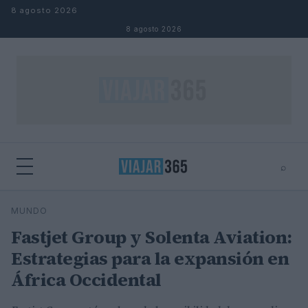
Saltar al contenido
8 agosto 2026
8 agosto 2026
⌕
⌕
×
MUNDO
Buscar
Fastjet Group y Solenta Aviation:
Estrategias para la expansión en
África Occidental