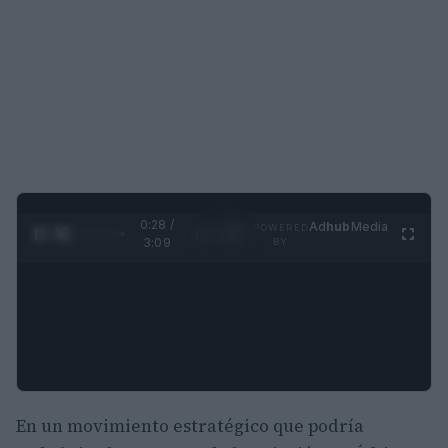
0:29 /
Ad
hub
Media
POWERED
1
/
4
3:09
BY
En un movimiento estratégico que podría