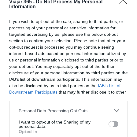
Viajar 365 -
Do Not Process My Personal
Information
Diego Morales escribe igual de bien sobre la
táctica de un derbi madrileño y una ruta
gastronómica por Asturias. Periodismo
If you wish to opt-out of the sale, sharing to third parties, or
deportivo con contexto y crónica de viaje
processing of your personal or sensitive information for
con itinerario real.
targeted advertising by us, please use the below opt-out
section to confirm your selection. Please note that after your
opt-out request is processed you may continue seeing
interest-based ads based on personal information utilized by
us or personal information disclosed to third parties prior to
your opt-out. You may separately opt-out of the further
disclosure of your personal information by third parties on the
IAB’s list of downstream participants. This information may
also be disclosed by us to third parties on the
IAB’s List of
Downstream Participants
that may further disclose it to other
third parties.
Please note that this website/app uses one or more Google
Personal Data Processing Opt Outs
services and may gather and store information including but
not limited to your visit or usage behaviour. You may click to
I want to opt-out of the Sharing of my
personal data.
grant or deny consent to Google and its third-party tags to
Opted In
use your data for below specified purposes in below Google