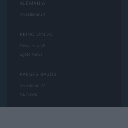
ALEMANIA
Investieren24
REINO UNIDO
News Hub UK
Lgbtq News
PAESES BAJOS
Investeren 24
NL Newz