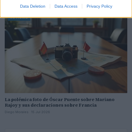
Lucía Marín · 17 Jul 2026
Data Deletion
Data Access
Privacy Policy
NOTICIAS
La polémica foto de Óscar Puente sobre Mariano
Rajoy y sus declaraciones sobre Francia
Diego Morales · 15 Jul 2026