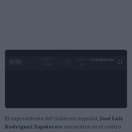
0:29 /
Ad
hub
Media
POWERED
1
/
4
3:19
BY
El expresidente del Gobierno español,
José Luis
Rodríguez Zapatero
se encuentra en el centro