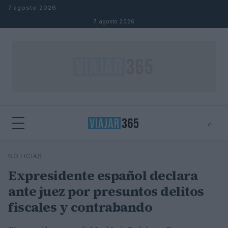
Saltar al contenido
7 agosto 2026
7 agosto 2026
⌕
⌕
×
NOTICIAS
Buscar
Expresidente español declara
ante juez por presuntos delitos
fiscales y contrabando