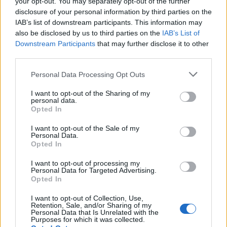
your opt-out. You may separately opt-out of the further
sobre todo, se comprende.<\/p>
disclosure of your personal information by third parties on the
IAB’s list of downstream participants. This information may
also be disclosed by us to third parties on the
IAB’s List of
Downstream Participants
that may further disclose it to other
AUTOR
third parties.
Staff
Please note that this website/app uses one or more Google
Personal Data Processing Opt Outs
services and may gather and store information including but
not limited to your visit or usage behaviour. You may click to
I want to opt-out of the Sharing of my
personal data.
grant or deny consent to Google and its third-party tags to
Opted In
use your data for below specified purposes in below Google
consent section.
I want to opt-out of the Sale of my
Personal Data.
Opted In
I want to opt-out of processing my
Personal Data for Targeted Advertising.
Opted In
I want to opt-out of Collection, Use,
Retention, Sale, and/or Sharing of my
Personal Data that Is Unrelated with the
Purposes for which it was collected.