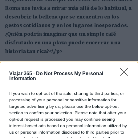
Roma nos invita a mirar más allá de lo habitual, a
descubrir la belleza que se encuentra en los
gestos cotidianos y en los lugares inesperados.
¿Quién podría imaginar que un simple café
disfrutado en una plaza puede encerrar una
historia tan rica?<\/p>
La
Città Eterna
, con su vasta diversidad cultural
y social, nos enseña que incluso en los lugares
Viajar 365 -
Do Not Process My Personal
Information
más familiares puede haber una riqueza
extraordinaria. La verdadera esencia de Roma
If you wish to opt-out of the sale, sharing to third parties, or
no solo reside en sus monumentos, sino también
processing of your personal or sensitive information for
targeted advertising by us, please use the below opt-out
en las historias de las personas que los habitan,
section to confirm your selection. Please note that after your
en las vivencias que se entrelazan en sus calles.
opt-out request is processed you may continue seeing
Así que, la belleza de Roma va más allá de lo que
interest-based ads based on personal information utilized by
us or personal information disclosed to third parties prior to
se puede ver; es algo que se vive, se saborea y,