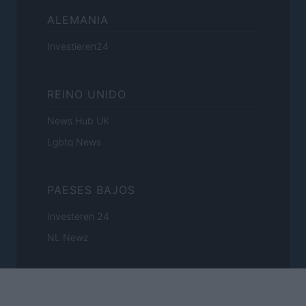
ALEMANIA
Investieren24
REINO UNIDO
News Hub UK
Lgbtq News
PAESES BAJOS
Investeren 24
NL Newz