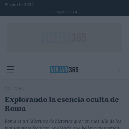
Saltar al contenido
10 agosto 2026
10 agosto 2026
⌕
⌕
×
NOTICIAS
Buscar
Explorando la esencia oculta de
Roma
Roma es un laberinto de historias que van más allá de los
monumentos icónicos, revelando una belleza inesperada.