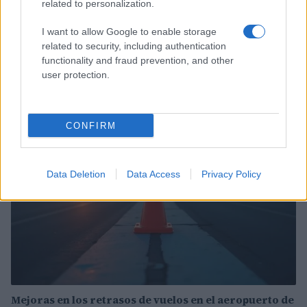
related to personalization.
I want to allow Google to enable storage
related to security, including authentication
Incidente de fuego en la Terminal 2 del aeropuerto
functionality and fraud prevention, and other
Murtala Muhammed en Lagos
user protection.
Lucía Marín · 4 Ago 2026
NOTICIAS
CONFIRM
Data Deletion
Data Access
Privacy Policy
Mejoras en los retrasos de vuelos en el aeropuerto de