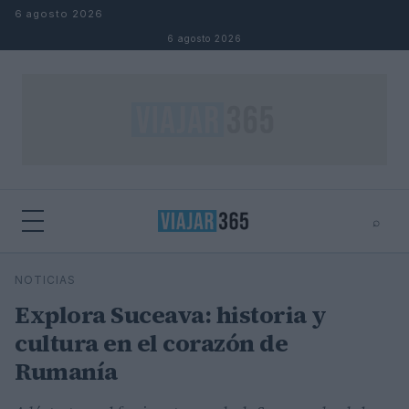
Saltar al contenido
6 agosto 2026
6 agosto 2026
⌕
⌕
×
NOTICIAS
Buscar
Explora Suceava: historia y
cultura en el corazón de
Rumanía