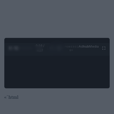
0:29 /
Ad
hub
Media
POWERED
1
/
4
4:27
BY
«`html