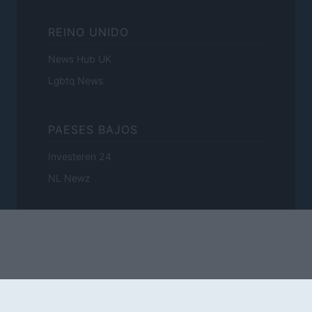
REINO UNIDO
News Hub UK
Lgbtq News
PAESES BAJOS
Investeren 24
NL Newz