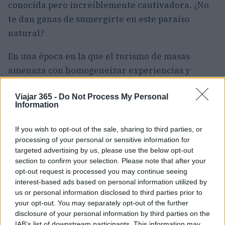
conocida pero increíblemente cautivadora. ¿No
te dan ganas de sumergirte en este paraíso
natural?
En una época en la que el turismo de masas
amenaza con homogeneizar experiencias y
lugares, descubrir realidades como Suceava se
convierte en un acto de resistencia. Esta ciudad,
Viajar 365 -
Do Not Process My Personal
Information
con su patrimonio cultural y natural, es una
invitación a viajar con respeto y curiosidad. Con
If you wish to opt-out of the sale, sharing to third parties, or
nuevas rutas aéreas que la conectan a ciudades
processing of your personal or sensitive information for
targeted advertising by us, please use the below opt-out
como Venecia, Bérgamo y Bolonia, Suceava se
section to confirm your selection. Please note that after your
presenta como un destino fácilmente accesible
opt-out request is processed you may continue seeing
para quienes buscan experiencias auténticas y
interest-based ads based on personal information utilized by
us or personal information disclosed to third parties prior to
significativas. ¿Quién no desearía embarcarse en
your opt-out. You may separately opt-out of the further
un viaje tan único?
disclosure of your personal information by third parties on the
IAB’s list of downstream participants. This information may