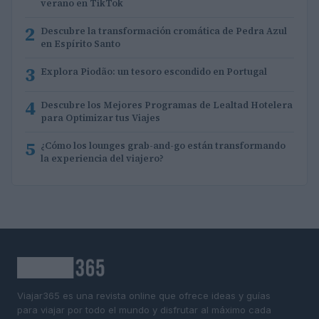
verano en TikTok
2
Descubre la transformación cromática de Pedra Azul
en Espírito Santo
3
Explora Piodão: un tesoro escondido en Portugal
4
Descubre los Mejores Programas de Lealtad Hotelera
para Optimizar tus Viajes
5
¿Cómo los lounges grab-and-go están transformando
la experiencia del viajero?
Viajar365 es una revista online que ofrece ideas y guías
para viajar por todo el mundo y disfrutar al máximo cada