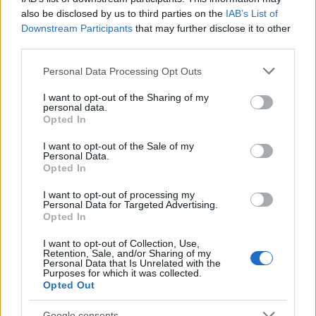
En conclusión, la belleza de Suceava no reside
also be disclosed by us to third parties on the
IAB’s List of
Downstream Participants
that may further disclose it to other
solo en sus arquitecturas y monumentos, sino en
third parties.
su capacidad de contar historias que nos
Please note that this website/app uses one or more Google
conectan con el pasado y nos invitan a explorar
Personal Data Processing Opt Outs
services and may gather and store information including but
el presente con una nueva perspectiva. Cada
not limited to your visit or usage behaviour. You may click to
I want to opt-out of the Sharing of my
personal data.
visita es una oportunidad para sumergirse en un
grant or deny consent to Google and its third-party tags to
Opted In
use your data for below specified purposes in below Google
mundo rico en sabores, colores y sonidos, donde
consent section.
I want to opt-out of the Sale of my
el encanto medieval se fusiona con la vida
Personal Data.
contemporánea. Solo queda partir y dejarse
Opted In
sorprender por Suceava, un rincón de Rumanía
I want to opt-out of processing my
Personal Data for Targeted Advertising.
que tiene mucho que ofrecer a quienes están
Opted In
dispuestos a descubrir.
I want to opt-out of Collection, Use,
Retention, Sale, and/or Sharing of my
«`
Personal Data that Is Unrelated with the
Purposes for which it was collected.
Opted Out
Google consents