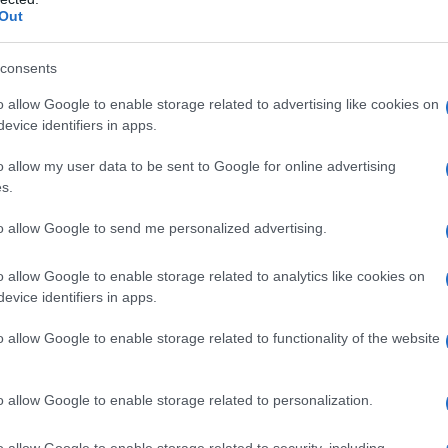
Out
Torre San Giovanni es un verdadero tesoro que
mplias y doradas, y el mar tiene ese tono
consents
es. ¿Te imaginas pasar tus días en una playa
o allow Google to enable storage related to advertising like cookies on
e talco? Es el destino ideal para familias, ya
evice identifiers in apps.
e en cada rincón. Y lo mejor, ¡los precios son
o allow my user data to be sent to Google for online advertising
s.
to allow Google to send me personalized advertising.
dos son perfectos para los más pequeños, sin
sfera es de pura relajación, como si el tiempo
o allow Google to enable storage related to analytics like cookies on
s abarrotadas playas de las famosas Maldive,
evice identifiers in apps.
 una alternativa que no tiene nada que
o allow Google to enable storage related to functionality of the website
o allow Google to enable storage related to personalization.
: un rincón por descubrir
o allow Google to enable storage related to security, including