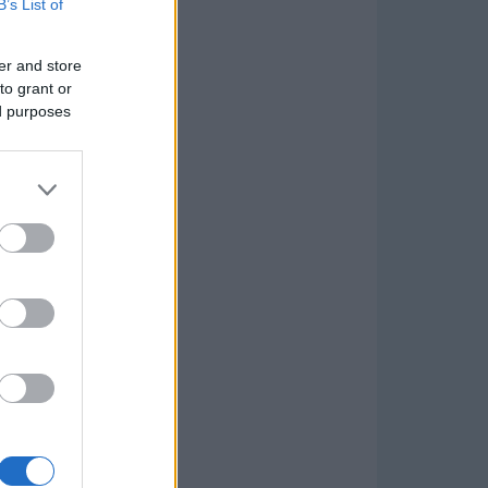
B’s List of
er and store
to grant or
ed purposes