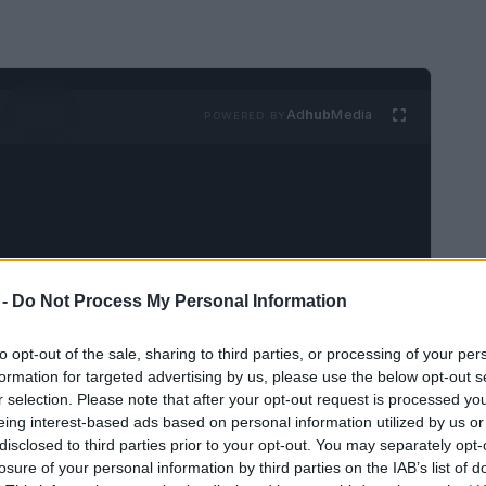
Ad
hub
Media
POWERED BY
 -
Do Not Process My Personal Information
acaciones en un paraíso sin gastar una
ia está esperando por ti! Imagina un lugar
to opt-out of the sale, sharing to third parties, or processing of your per
formation for targeted advertising by us, please use the below opt-out s
agua es tan clara que parece un espejo, y la
r selection. Please note that after your opt-out request is processed y
as gustativas harán una fiesta. Pero lo mejor
eing interest-based ads based on personal information utilized by us or
disclosed to third parties prior to your opt-out. You may separately opt-
do esto sin que tu billetera sufra un infarto.
losure of your personal information by third parties on the IAB’s list of
ecretos mejor guardados de Puglia?