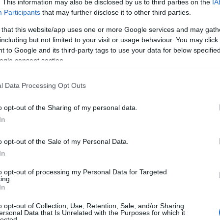
. This information may also be disclosed by us to third parties on the
IA
Participants
that may further disclose it to other third parties.
 that this website/app uses one or more Google services and may gath
including but not limited to your visit or usage behaviour. You may click 
 to Google and its third-party tags to use your data for below specifi
ogle consent section.
l Data Processing Opt Outs
o opt-out of the Sharing of my personal data.
In
o opt-out of the Sale of my Personal Data.
In
to opt-out of processing my Personal Data for Targeted
ing.
In
o opt-out of Collection, Use, Retention, Sale, and/or Sharing
Torre San Giovanni
ersonal Data that Is Unrelated with the Purposes for which it
lected.